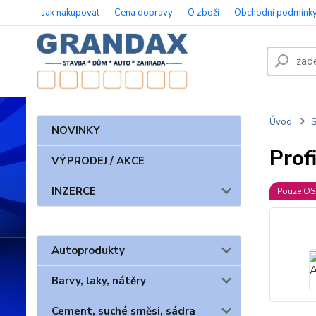
Jak nakupovat
Cena dopravy
O zboží
Obchodní podmínk
Úvod
S
NOVINKY
Prof
VÝPRODEJ / AKCE
INZERCE
Pouze O
Autoprodukty
Barvy, laky, nátěry
Cement, suché směsi, sádra