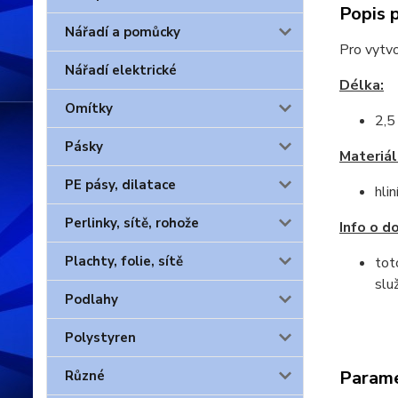
Popis 
Nářadí a pomůcky
Pro vytvo
Nářadí elektrické
Délka:
Omítky
2,5
Pásky
Materiál
PE pásy, dilatace
hlin
Perlinky, sítě, rohože
Info o d
Plachty, folie, sítě
tot
slu
Podlahy
Polystyren
Param
Různé