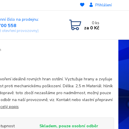
Přihlášení
nní číslo na prodejnu:
0
ks
700 558
za
0 Kč
ě otevření provozovny)
m
tvoření ideálně rovných hran ostění. Vyztužuje hrany a zvyšuje
st proti mechanickému poškození. Délka: 2,5 m Materiál: hliník
 dopravě: toto zboží nezasíláme pro nadměrnost, možný pouze
 odběr na naší provozovně, viz. Kontakt nebo vlastní přepravní
a
celý popis
tupnost
Skladem, pouze osobní odběr