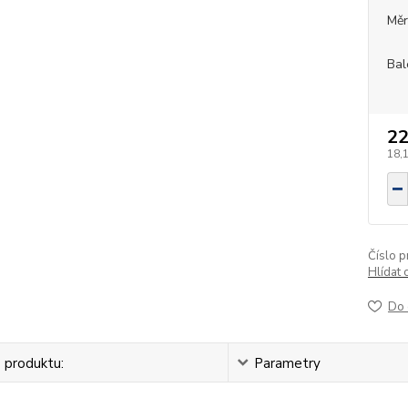
Měr
Bal
22
18,
Číslo p
Hlídat 
Do 
 produktu:
Parametry