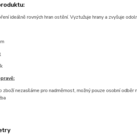
produktu:
ření ideálně rovných hran ostění. Vyztužuje hrany a zvyšuje odo
 m
:
ík
opravě:
o zboží nezasíláme pro nadměrnost, možný pouze osobní odběr na
žba
etry