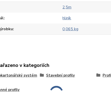
2,5m
ál
hliník
výrobku
0,065 kg
zařazeno v kategoriích
okartonářský systém
Stavební profily
Profi
nné profily