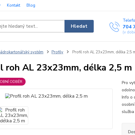
y
Kontakt
Blog
Telefo
Hledat
704 
(v dob
ádrokartonářský systém
Profily
Profil roh AL 23x23mm, délka 2,5 
il roh AL 23x23mm, délka 2,5 m
SOBNÍ ODBĚR
Pro vy
odolno
Info o
osobní
služb
Dos