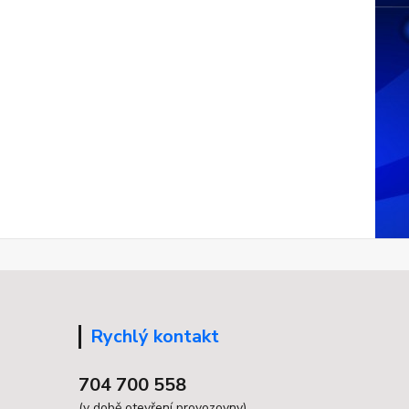
Rychlý kontakt
704 700 558
(v době otevření provozovny)