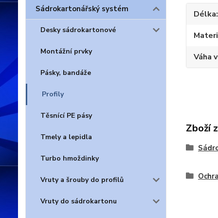
Sádrokartonářský systém
Délka
Desky sádrokartonové
Materi
Montážní prvky
Váha 
Pásky, bandáže
Profily
Těsnící PE pásy
Zboží 
Tmely a lepidla
Sádr
Turbo hmoždinky
Ochra
Vruty a šrouby do profilů
Vruty do sádrokartonu