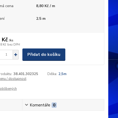
ná cena
8,80 Kč / m
ení
2.5 m
 Kč
/
ks
18 Kč
bez DPH
Přidat do košíku
roduktu:
38.401.302325
Délka:
2,5m
cenu / dostupnost
oblíbených
Komentáře
0