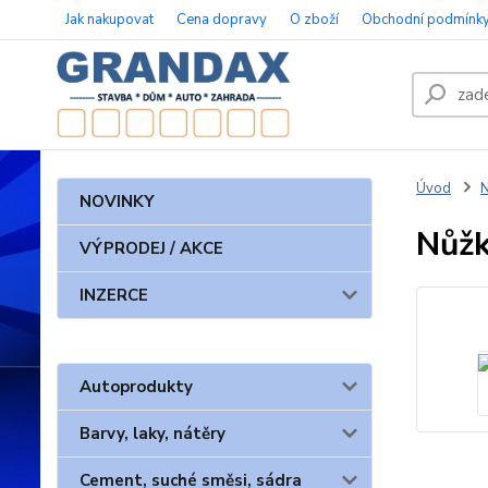
Jak nakupovat
Cena dopravy
O zboží
Obchodní podmínk
Úvod
N
NOVINKY
Nůžk
VÝPRODEJ / AKCE
INZERCE
Autoprodukty
Barvy, laky, nátěry
Cement, suché směsi, sádra