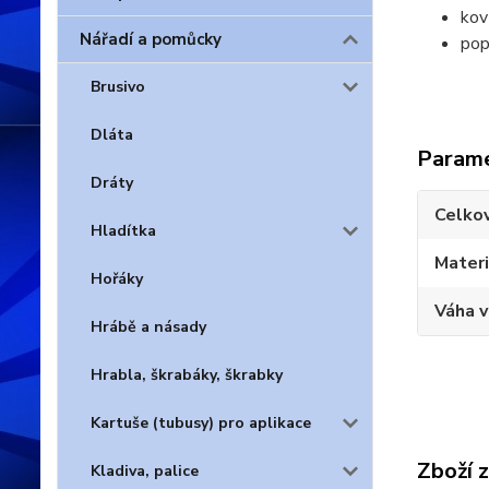
kov
Nářadí a pomůcky
pop
Brusivo
Dláta
Param
Dráty
Celko
Hladítka
Materi
Hořáky
Váha 
Hrábě a násady
Hrabla, škrabáky, škrabky
Kartuše (tubusy) pro aplikace
Zboží 
Kladiva, palice