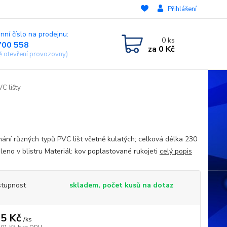
Přihlášení
nní číslo na prodejnu:
0
ks
700 558
za
0 Kč
ě otevření provozovny)
VC lišty
íhání různých typů PVC lišt včetně kulatých; celková délka 230
leno v blistru Materiál: kov poplastované rukojeti
celý popis
tupnost
skladem, počet kusů na dotaz
5 Kč
/
ks