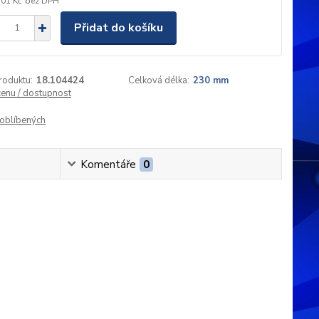
,01 Kč
bez DPH
Přidat do košíku
roduktu:
18.104424
Celková délka:
230 mm
cenu / dostupnost
oblíbených
Komentáře
0