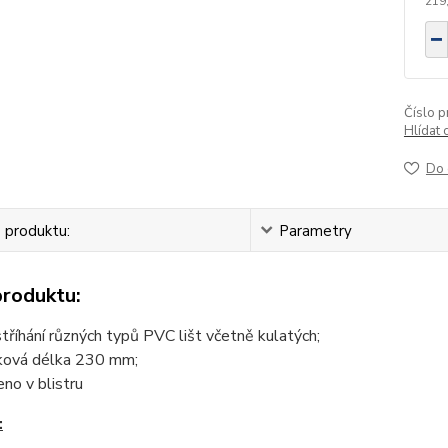
219
Číslo p
Hlídat 
Do 
 produktu:
Parametry
produktu:
stříhání různých typů PVC lišt včetně kulatých;
ková délka 230 mm;
eno v blistru
: