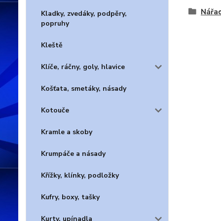
Nářad
Kladky, zvedáky, podpěry,
popruhy
Kleště
Klíče, ráčny, goly, hlavice
Košťata, smetáky, násady
Kotouče
Kramle a skoby
Krumpáče a násady
Křížky, klínky, podložky
Kufry, boxy, tašky
Kurty, upínadla