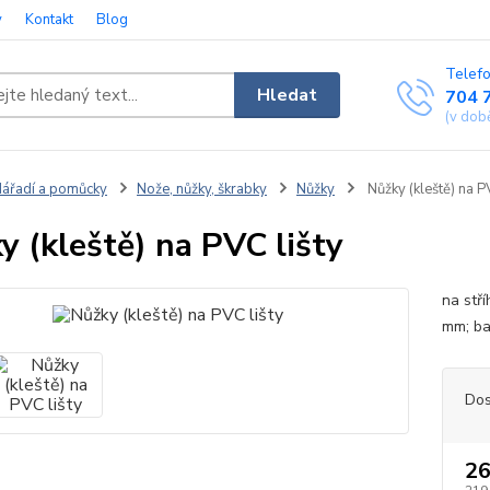
y
Kontakt
Blog
Telefo
Hledat
704 
(v dob
ářadí a pomůcky
Nože, nůžky, škrabky
Nůžky
Nůžky (kleště) na P
y (kleště) na PVC lišty
na stř
mm; ba
Dos
26