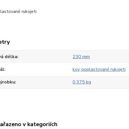
lastované rukojeti
etry
vá délka
230 mm
ál
kov, poplastované rukojeti
výrobku
0,375 kg
zařazeno v kategoriích