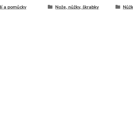
í a pomůcky
Nože, nůžky, škrabky
Nůž