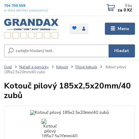
0
ks
704 700 558
za
0 Kč
(v době otevření provozovny)
Menu
Hledat
Úvod
Nářadí a pomůcky
Kotouče
Pilové kotouče
Kotouč pilový
185x2,5x20mm/40 zubů
Kotouč pilový 185x2,5x20mm/40
zubů