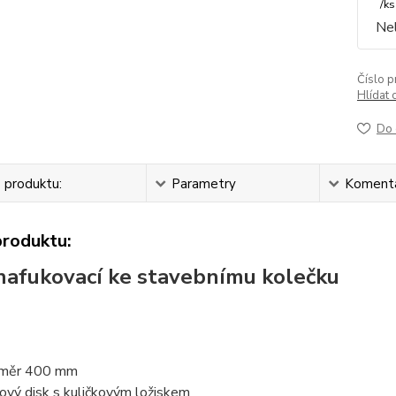
/
ks
Nel
Číslo p
Hlídat 
Do 
 produktu:
Parametry
Koment
produktu:
nafukovací ke stavebnímu kolečku
ůměr 400 mm
ový disk s kuličkovým ložiskem