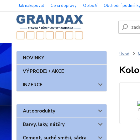
Jak nakupovat
Cena dopravy
O zboží
Obchodní podmínk
Úvod
M
NOVINKY
Kolo
VÝPRODEJ / AKCE
INZERCE
Autoprodukty
Barvy, laky, nátěry
Cement, suché směsi, sádra