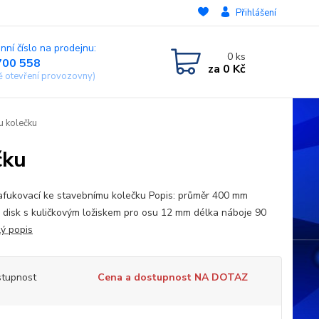
Přihlášení
nní číslo na prodejnu:
0
ks
700 558
za
0 Kč
ě otevření provozovny)
u kolečku
čku
afukovací ke stavebnímu kolečku Popis: průměr 400 mm
 disk s kuličkovým ložiskem pro osu 12 mm délka náboje 90
lý popis
tupnost
Cena a dostupnost NA DOTAZ