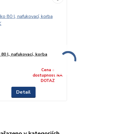
80 l, nafukovací, korba
Cena a
dostupnost NA
DOTAZ
Detail
zařazeno v kategoriích