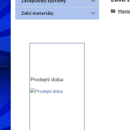
Zateplovací systémy
Manip
Zdící materiály
Prodejní doba: