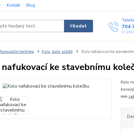
y
Kontakt
Blog
Telefo
Hledat
704 
(v dob
anipulační technika
Kola, duše, pláště
Kolo nafukovací ke stavebním
 nafukovací ke stavebnímu kole
Kolo n
kovový
mm
ce
Dos