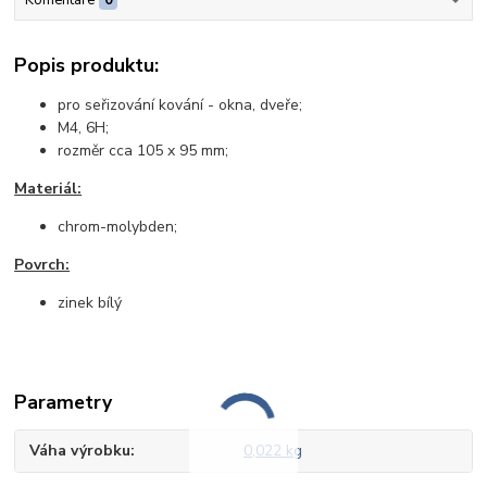
Komentáře
0
Popis produktu:
pro seřizování kování - okna, dveře;
M4, 6H;
rozměr cca 105 x 95 mm;
Materiál:
chrom-molybden;
Povrch:
zinek bílý
Parametry
Váha výrobku
0,022 kg