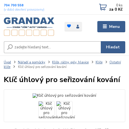
0
ks
704 700 558
za
0 Kč
(v době otevření provozovny)
Menu
Hledat
Úvod
Nářadí a pomůcky
Klíče, ráčny, goly, hlavice
Klíče
Ostatní
klíče
Klíč úhlový pro seřizování kování
Klíč úhlový pro seřizování kování