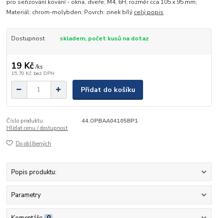
pro seřizování kování - okna, dveře; M4, 6H; rozměr cca 105 x 95 mm;
Materiál: chrom-molybden; Povrch: zinek bílý
celý popis
Dostupnost
skladem, počet kusů na dotaz
19 Kč
/
ks
15,70 Kč
bez DPH
Přidat do košíku
Číslo produktu:
44.OPBAA04105BP1
Hlídat cenu / dostupnost
Do oblíbených
Popis produktu:
Parametry