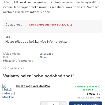
3,2mm, 4,0mm, 4,8mm 4 vyměnitelné hlavy na různé průměry nýtů klíč na
výměnu hlav ergonomické rukojeti z plastu celková délka cca 26 cm pro
ocelové a hliníkové nýty
celý popis
Dostupnost
Cena a dostupnost NA DOTAZ
/
ks
Nelze přidat do košíku, více info na dotaz
Číslo produktu:
18.102230
Délka:
26cm
Hlídat cenu / dostupnost
Do oblíbených
Varianty balení nebo podobné zboží:
Kleště nýtovací MasiPro
skladem, počet kusů
na dotaz
235 Kč
/
ks
194,21 Kč
bez DPH