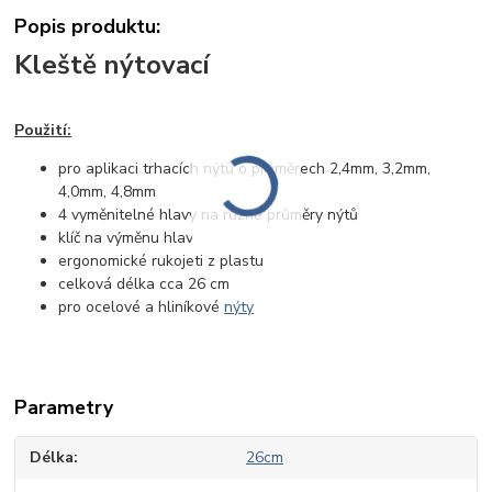
Popis produktu:
Kleště nýtovací
Použití:
pro aplikaci trhacích nýtů o průměrech 2,4mm, 3,2mm,
4,0mm, 4,8mm
4 vyměnitelné hlavy na různé průměry nýtů
klíč na výměnu hlav
ergonomické rukojeti z plastu
celková délka cca 26 cm
pro ocelové a hliníkové
nýty
Parametry
Délka
26cm