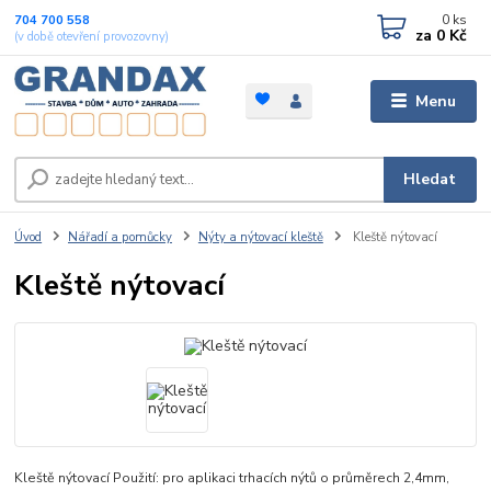
0
ks
704 700 558
za
0 Kč
(v době otevření provozovny)
Menu
Hledat
Úvod
Nářadí a pomůcky
Nýty a nýtovací kleště
Kleště nýtovací
Kleště nýtovací
Kleště nýtovací Použití: pro aplikaci trhacích nýtů o průměrech 2,4mm,