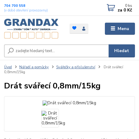
0
ks
704 700 558
za
0 Kč
(v době otevření provozovny)
Menu
Hledat
Úvod
Nářadí a pomůcky
Svářečky a příslušenství
Drát svářecí
0,8mm/15kg
Drát svářecí 0,8mm/15kg