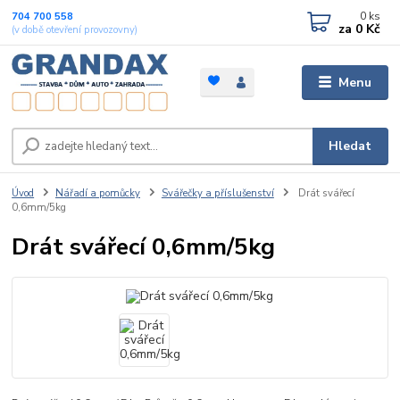
0
ks
704 700 558
za
0 Kč
(v době otevření provozovny)
Menu
Hledat
Úvod
Nářadí a pomůcky
Svářečky a příslušenství
Drát svářecí
0,6mm/5kg
Drát svářecí 0,6mm/5kg