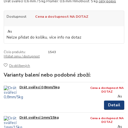
Drát svářecí 0,6 mm / 5 kg Průměr: 0,6 mm Hmotnost: 5 kg
celý popis
Dostupnost
Cena a dostupnost NA DOTAZ
/
ks
Nelze přidat do košíku, více info na dotaz
Číslo produktu:
1543
Hlídat cenu / dostupnost
Do oblíbených
Varianty balení nebo podobné zboží:
Drát svářecí 0,8mm/5kg
Cena a dostupnost NA
DOTAZ
/
ks
Detail
Drát svářecí 1mm/15kg
Cena a dostupnost NA
DOTAZ
/
ks