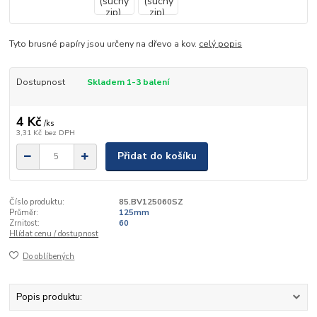
Tyto brusné papíry jsou určeny na dřevo a kov.
celý popis
Dostupnost
Skladem 1-3 balení
4 Kč
/
ks
3,31 Kč
bez DPH
Přidat do košíku
Číslo produktu:
85.BV125060SZ
Průměr:
125mm
Zrnitost:
60
Hlídat cenu / dostupnost
Do oblíbených
Popis produktu: