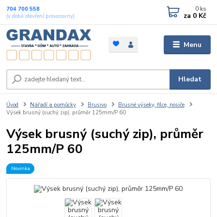
0
ks
704 700 558
za
0 Kč
(v době otevření provozovny)
Menu
Hledat
Úvod
Nářadí a pomůcky
Brusivo
Brusné výseky, filce, nosiče
Výsek brusný (suchý zip), průměr 125mm/P 60
Výsek brusný (suchý zip), průměr
125mm/P 60
Novinka