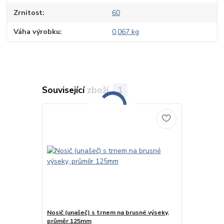
Zrnitost
60
Váha výrobku
0,067 kg
Související zboží
1
Nosič (unašeč) s trnem na brusné výseky,
průměr 125mm