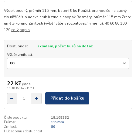
Výsek brusný, průměr 115 mm, balení 5 ks Použití: pro nosiče na suchý
zip nižší číslo udává hrubší zrno a naopak Rozměry: průměr 115 mm Zrno:
umělý korund Zrnitosti (výběr výše v rozbalovacím menu): 40 60 80 100
120
celý popis
Dostupnost
skladem, počet kusů na dotaz
Výběr zrnitosti:
22 Kč
/
sada
18,18 Kč
bez DPH
Přidat do košíku
Číslo produktu:
18.105332
Průměr:
115mm
Zrnitost:
80
Hlídat cenu / dostupnost