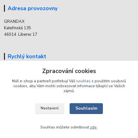
Adresa provozovny
GRANDAX
Kateřinská 135
46014 Liberec 17
Rychlý kontakt
Zpracování cookies
704 700 558
(v době otevření provozovny)
Náš e-shop a partneři potřebují Váš
souhlas
s použitím souborů
cookies, aby Vám mohli zobrazovat informace týkající se Vašich
info@grandax.cz
zájmů.
Souhlasím
Nastavení
Souhlas můžete odmítnout
zde
.
Vytvořeno na
Eshop-rychle.cz