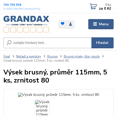
0
ks
704 700 558
za
0 Kč
(v době otevření provozovny)
Menu
Hledat
Úvod
Nářadí a pomůcky
Brusivo
Brusné výseky, filce, nosiče
Výsek brusný, průměr 115mm, 5 ks, zrnitost 80
Výsek brusný, průměr 115mm, 5
ks, zrnitost 80