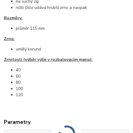
na suchý zip
nižší číslo udává hrubší zrno a naopak
Rozměry:
průměr 115 mm
Zrno:
umělý korund
Zrnitosti (výběr výše v rozbalovacím menu):
40
60
80
100
120
Parametry