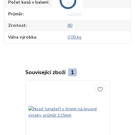
Počet kusů v balení
5 ks
Průměr
115mm
Zrnitost
80
Váha výrobku
0,09 kg
Související zboží
1