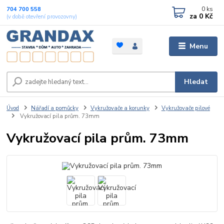
0
ks
704 700 558
za
0 Kč
(v době otevření provozovny)
Menu
Hledat
Úvod
Nářadí a pomůcky
Vykružovače a korunky
Vykružovače pilové
Vykružovací pila prům. 73mm
Vykružovací pila prům. 73mm