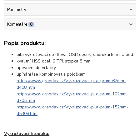
Parametry
Komentáře
0
Popis produktu:
pila vykružovací do dřeva, OSB desek, sádrokartonu, a pod.
kvalitní HSS ocel, 6 TPI, stopka 8 mm
upevnění do vrtačky
upínání lze kombinovat s položkami:
https://www.grandax.cz/Vykruzovaci-pila-prum-67mm-
d408.htm
https://www.grandax.cz/Vykruzovaci-pila-prum-102mm-
d705.htm
https://www.grandax.cz/Vykruzovaci-pila-prum-152mm-
d5308.htm
Vykružovací hloubka: