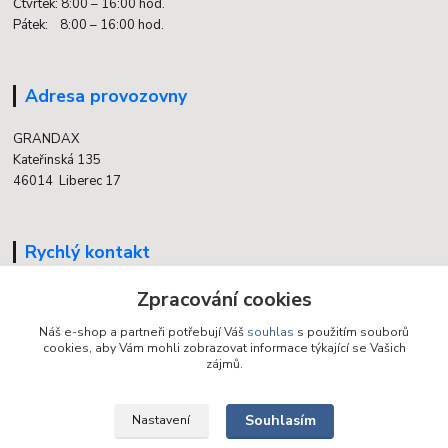
Čtvrtek: 8:00 – 16:00 hod.
Pátek: 8:00 – 16:00 hod.
Adresa provozovny
GRANDAX
Kateřinská 135
46014 Liberec 17
Rychlý kontakt
704 700 558
Zpracování cookies
(v době otevření provozovny)
Náš e-shop a partneři potřebují Váš
souhlas
s použitím souborů
cookies, aby Vám mohli zobrazovat informace týkající se Vašich
info@grandax.cz
zájmů.
Souhlasím
Nastavení