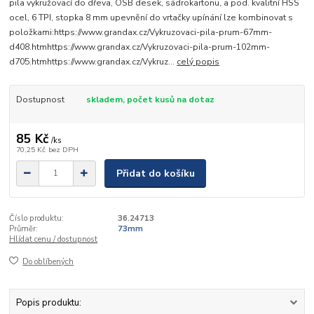
pila vykružovací do dřeva, OSB desek, sádrokartonu, a pod. kvalitní HSS
ocel, 6 TPI, stopka 8 mm upevnění do vrtačky upínání lze kombinovat s
položkami:https://www.grandax.cz/Vykruzovaci-pila-prum-67mm-
d408.htmhttps://www.grandax.cz/Vykruzovaci-pila-prum-102mm-
d705.htmhttps://www.grandax.cz/Vykruz...
celý popis
Dostupnost
skladem, počet kusů na dotaz
85 Kč
/
ks
70,25 Kč
bez DPH
Přidat do košíku
Číslo produktu:
36.24713
Průměr:
73mm
Hlídat cenu / dostupnost
Do oblíbených
Popis produktu: