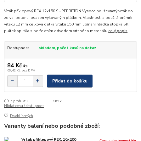
Vrták příklepový REX 12x150 SUPERBETON Vysoce houževnatý vrták do
zdiva, betonu, osazen vykovaným plátkem. Vlastnosti a použití: průměr
vrtáku 12 mm celková délka vrtáku 150 mm upínání hladká stopka SK
plátek spirála s perfektním odvodem vrtaného materiálu
celý popis
Dostupnost
skladem, počet kusů na dotaz
84 Kč
/
ks
69,42 Kč
bez DPH
Přidat do košíku
Číslo produktu:
1697
Hlídat cenu / dostupnost
Do oblíbených
Varianty balení nebo podobné zboží:
Vrták příklepový REX, 10x200
Cena a dostupnost NA