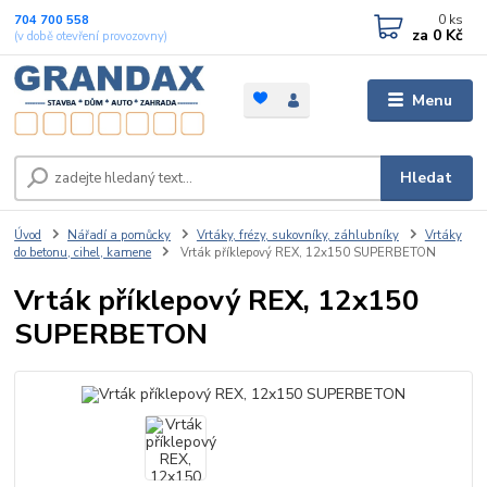
0
ks
704 700 558
za
0 Kč
(v době otevření provozovny)
Menu
Hledat
Úvod
Nářadí a pomůcky
Vrtáky, frézy, sukovníky, záhlubníky
Vrtáky
do betonu, cihel, kamene
Vrták příklepový REX, 12x150 SUPERBETON
Vrták příklepový REX, 12x150
SUPERBETON