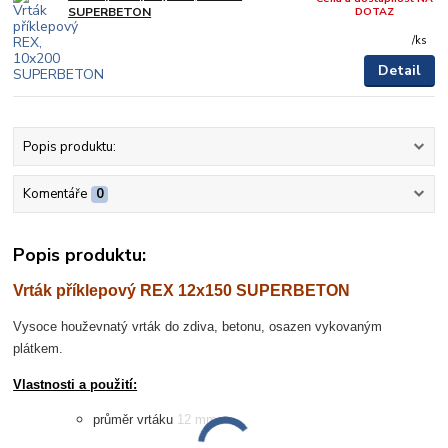
DOTAZ
SUPERBETON
/
ks
Detail
Popis produktu:
Komentáře
0
Popis produktu:
Vrták příklepový REX 12x150 SUPERBETON
Vysoce houževnatý v
rták do zdiva, betonu, osazen vykovaným
plátkem.
Vlastnosti a použití:
průměr vrtáku
12 mm