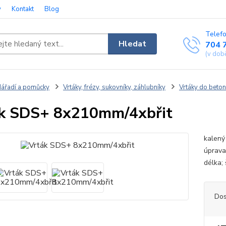
y
Kontakt
Blog
Telefo
Hledat
704 
(v dob
ářadí a pomůcky
Vrtáky, frézy, sukovníky, záhlubníky
Vrtáky do beton
k SDS+ 8x210mm/4xbřit
kalený 
úprava
délka;
Dos