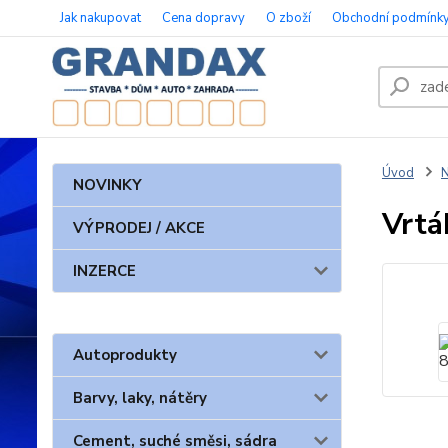
Jak nakupovat
Cena dopravy
O zboží
Obchodní podmínk
Úvod
N
NOVINKY
Vrtá
VÝPRODEJ / AKCE
INZERCE
Autoprodukty
Barvy, laky, nátěry
Cement, suché směsi, sádra