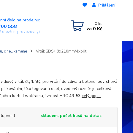
Přihlášení
nní číslo na prodejnu:
0
ks
700 558
za
0 Kč
ě otevření provozovny)
u, cihel, kamene
Vrták SDS+ 8x210mm/4xbřit
vidiový vrták čtyřbřitý; pro vrtání do zdiva a betonu; povrchová
 pískováním; tělo legovaná ocel; uvedený rozměr je celková
 špička karbid wolframu; tvrdost HRC 49-53
celý popis
tupnost
skladem, počet kusů na dotaz