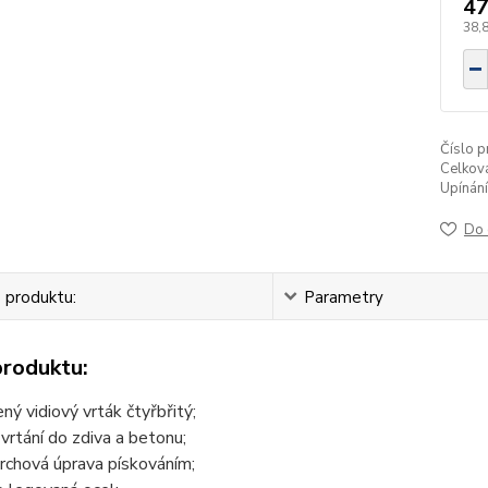
47
38,
Číslo p
Celková
Upínání
Do 
 produktu:
Parametry
produktu:
ený vidiový vrták čtyřbřitý;
 vrtání do zdiva a betonu;
rchová úprava pískováním;