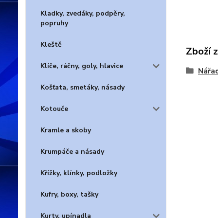
Kladky, zvedáky, podpěry,
popruhy
Kleště
Zboží 
Klíče, ráčny, goly, hlavice
Nářad
Košťata, smetáky, násady
Kotouče
Kramle a skoby
Krumpáče a násady
Křížky, klínky, podložky
Kufry, boxy, tašky
Kurty, upínadla