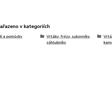
zařazeno v kategoriích
í a pomůcky
Vrtáky, frézy, sukovníky,
Vrtá
záhlubníky
kam