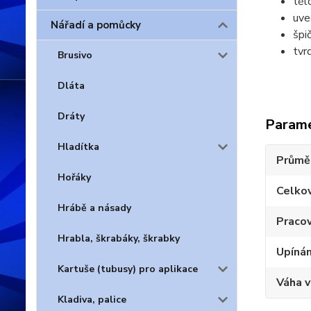
těl
uve
Nářadí a pomůcky
špi
tvr
Brusivo
Dláta
Dráty
Param
Hladítka
Průmě
Hořáky
Celko
Hrábě a násady
Pracov
Hrabla, škrabáky, škrabky
Upínán
Kartuše (tubusy) pro aplikace
Váha 
Kladiva, palice