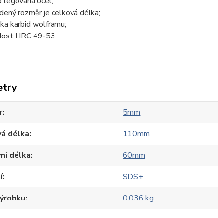
o legovaná ocel;
dený rozměr je celková délka;
čka karbid wolframu;
dost HRC 49-53
etry
r
5mm
vá délka
110mm
ní délka
60mm
í
SDS+
výrobku
0,036 kg