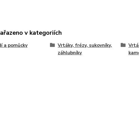
zařazeno v kategoriích
í a pomůcky
Vrtáky, frézy, sukovníky,
Vrtá
záhlubníky
kam