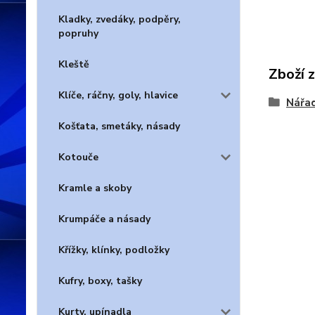
Kladky, zvedáky, podpěry,
popruhy
Kleště
Zboží 
Klíče, ráčny, goly, hlavice
Nářad
Košťata, smetáky, násady
Kotouče
Kramle a skoby
Krumpáče a násady
Křížky, klínky, podložky
Kufry, boxy, tašky
Kurty, upínadla