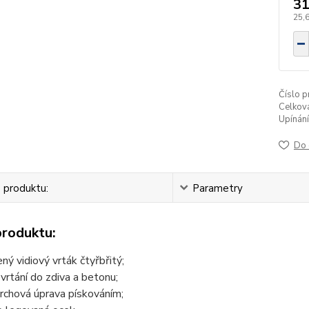
31
25,
Číslo p
Celková
Upínání
Do 
 produktu:
Parametry
produktu:
ený vidiový vrták čtyřbřitý;
 vrtání do zdiva a betonu;
rchová úprava pískováním;