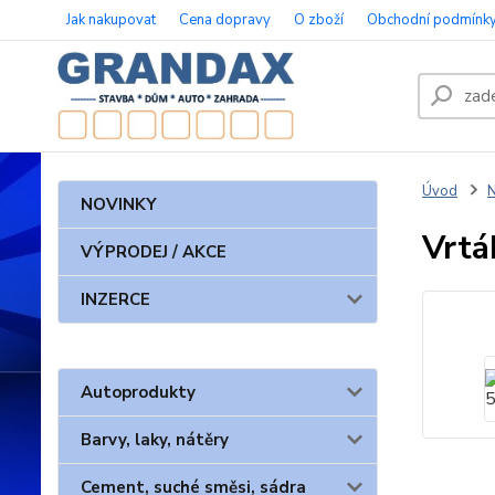
Jak nakupovat
Cena dopravy
O zboží
Obchodní podmínk
Úvod
N
NOVINKY
Vrtá
VÝPRODEJ / AKCE
INZERCE
Autoprodukty
Barvy, laky, nátěry
Cement, suché směsi, sádra