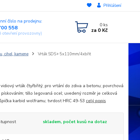
Přihlášení
nní číslo na prodejnu:
0
ks
700 558
za
0 Kč
ě otevření provozovny)
u, cihel, kamene
Vrták SDS+ 5x110mm/4xbřit
vidiový vrták čtyřbřitý; pro vrtání do zdiva a betonu; povrchová
 pískováním; tělo legovaná ocel; uvedený rozměr je celková
 špička karbid wolframu; tvrdost HRC 49-53
celý popis
tupnost
skladem, počet kusů na dotaz