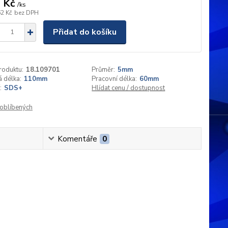
 Kč
/
ks
62 Kč
bez DPH
Přidat do košíku
roduktu:
18.109701
Průměr:
5mm
 délka:
110mm
Pracovní délka:
60mm
:
SDS+
Hlídat cenu / dostupnost
oblíbených
Komentáře
0