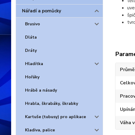
těl
uve
Nářadí a pomůcky
špi
tvr
Brusivo
Dláta
Dráty
Param
Hladítka
Průmě
Hořáky
Celko
Hrábě a násady
Pracov
Hrabla, škrabáky, škrabky
Upínán
Kartuše (tubusy) pro aplikace
Váha 
Kladiva, palice