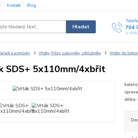
y
Kontakt
Blog
Telefo
Hledat
704 
(v dob
ářadí a pomůcky
Vrtáky, frézy, sukovníky, záhlubníky
Vrtáky do beton
k SDS+ 5x110mm/4xbřit
kalený 
úprava
délka;
Dos