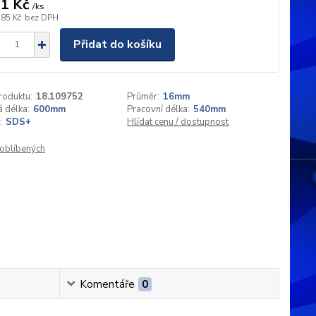
1 Kč
/
ks
,85 Kč
bez DPH
Přidat do košíku
roduktu:
18.109752
Průměr:
16mm
 délka:
600mm
Pracovní délka:
540mm
:
SDS+
Hlídat cenu / dostupnost
oblíbených
Komentáře
0