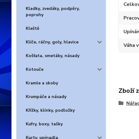
Celko
Kladky, zvedáky, podpěry,
popruhy
Pracov
Kleště
Upínán
Klíče, ráčny, goly, hlavice
Váha 
Košťata, smetáky, násady
Kotouče
Kramle a skoby
Zboží 
Krumpáče a násady
Nářad
Křížky, klínky, podložky
Kufry, boxy, tašky
Kurty, upínadla