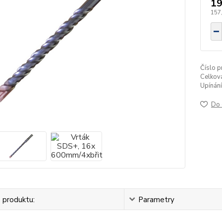
19
157
Číslo p
Celková
Upínání
Do 
 produktu:
Parametry