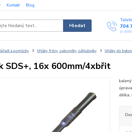
y
Kontakt
Blog
Telefo
Hledat
704 
(v dob
ářadí a pomůcky
Vrtáky, frézy, sukovníky, záhlubníky
Vrtáky do beton
k SDS+, 16x 600mm/4xbřit
kalený 
úprava
délka;
Dos