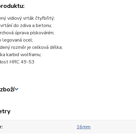
produktu:
ený vidiový vrták čtyřbřitý;
 vrtání do zdiva a betonu;
rchová úprava pískováním;
o legovaná ocel;
dený rozměr je celková délka;
čka karbid wolframu;
dost HRC 49-53
zboží
etry
r
16mm