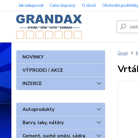
Jak nakupovat
Cena dopravy
O zboží
Obchodní podmínk
Úvod
N
NOVINKY
Vrtá
VÝPRODEJ / AKCE
INZERCE
Autoprodukty
Barvy, laky, nátěry
Cement, suché směsi, sádra