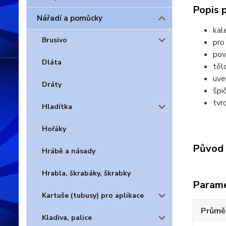
Popis 
Nářadí a pomůcky
kal
Brusivo
pro
pov
Dláta
těl
uve
Dráty
špi
tvr
Hladítka
Hořáky
Původ 
Hrábě a násady
Hrabla, škrabáky, škrabky
Param
Kartuše (tubusy) pro aplikace
Průmě
Kladiva, palice