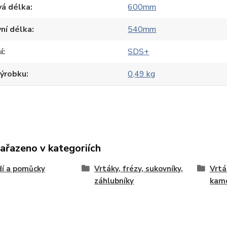
vá délka
600mm
ní délka
540mm
í
SDS+
výrobku
0,49 kg
zařazeno v kategoriích
í a pomůcky
Vrtáky, frézy, sukovníky,
Vrtá
záhlubníky
kam