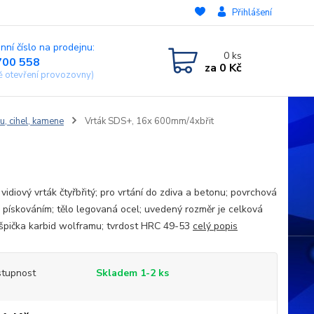
Přihlášení
nní číslo na prodejnu:
0
ks
700 558
za
0 Kč
ě otevření provozovny)
u, cihel, kamene
Vrták SDS+, 16x 600mm/4xbřit
vidiový vrták čtyřbřitý; pro vrtání do zdiva a betonu; povrchová
 pískováním; tělo legovaná ocel; uvedený rozměr je celková
 špička karbid wolframu; tvrdost HRC 49-53
celý popis
tupnost
Skladem 1-2 ks