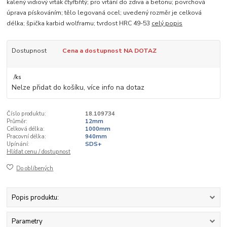
kalený vidiový vrták čtyřbřitý; pro vrtání do zdiva a betonu; povrchová
úprava pískováním; tělo legovaná ocel; uvedený rozměr je celková
délka; špička karbid wolframu; tvrdost HRC 49-53
celý popis
Dostupnost
Cena a dostupnost NA DOTAZ
/
ks
Nelze přidat do košíku, více info na dotaz
Číslo produktu:
18.109734
Průměr:
12mm
Celková délka:
1000mm
Pracovní délka:
940mm
Upínání:
SDS+
Hlídat cenu / dostupnost
Do oblíbených
Popis produktu:
Parametry