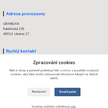
Adresa provozovny
GRANDAX
Kateřinská 135
46014 Liberec 17
Rychlý kontakt
Zpracování cookies
704 700 558
(v době otevření provozovny)
Náš e-shop a partneři potřebují Váš
souhlas
s použitím souborů
cookies, aby Vám mohli zobrazovat informace týkající se Vašich
info@grandax.cz
zájmů.
Souhlasím
Nastavení
Souhlas můžete odmítnout
zde
.