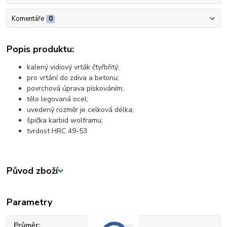
Komentáře
0
Popis produktu:
kalený vidiový vrták čtyřbřitý;
pro vrtání do zdiva a betonu;
povrchová úprava pískováním;
tělo legovaná ocel;
uvedený rozměr je celková délka;
špička karbid wolframu;
tvrdost HRC 49-53
Původ zboží
Parametry
Průměr
12mm