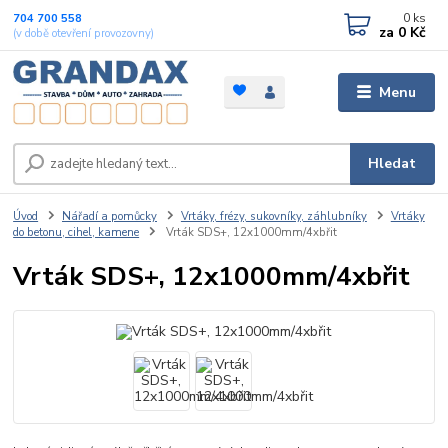
0
ks
704 700 558
za
0 Kč
(v době otevření provozovny)
Menu
Hledat
Úvod
Nářadí a pomůcky
Vrtáky, frézy, sukovníky, záhlubníky
Vrtáky
do betonu, cihel, kamene
Vrták SDS+, 12x1000mm/4xbřit
Vrták SDS+, 12x1000mm/4xbřit