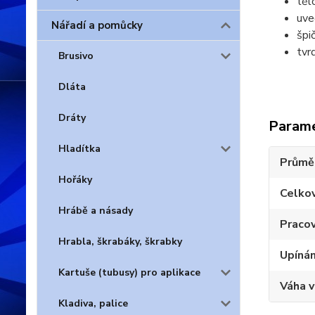
těl
uve
Nářadí a pomůcky
špi
tvr
Brusivo
Dláta
Dráty
Param
Hladítka
Průmě
Hořáky
Celko
Hrábě a násady
Pracov
Hrabla, škrabáky, škrabky
Upínán
Kartuše (tubusy) pro aplikace
Váha 
Kladiva, palice