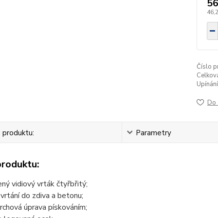
56
46,
Číslo p
Celková
Upínání
Do 
 produktu:
Parametry
produktu:
ený vidiový vrták čtyřbřitý;
 vrtání do zdiva a betonu;
rchová úprava pískováním;