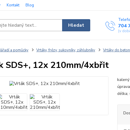
y
Kontakt
Blog
Telefo
Hledat
704 
(v dob
ářadí a pomůcky
Vrtáky, frézy, sukovníky, záhlubníky
Vrtáky do beton
k SDS+, 12x 210mm/4xbřit
kalený 
úprava
délka;
Dos