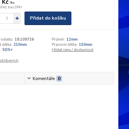
 Kč
/
ks
28 Kč
bez DPH
Přidat do košíku
roduktu:
18.109726
Průměr:
12mm
 délka:
210mm
Pracovní délka:
150mm
:
SDS+
Hlídat cenu / dostupnost
oblíbených
Komentáře
0