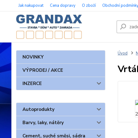
Jak nakupovat
Cena dopravy
O zboží
Obchodní podmínk
Úvod
N
NOVINKY
Vrtá
VÝPRODEJ / AKCE
INZERCE
Autoprodukty
Barvy, laky, nátěry
Cement, suché směsi, sádra