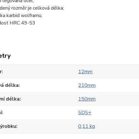
o legovaná ocel;
dený rozměr je celková délka;
čka karbid wolframu;
dost HRC 49-53
etry
r
12mm
vá délka
210mm
ní délka
150mm
í
SDS+
výrobku
0,11 kg