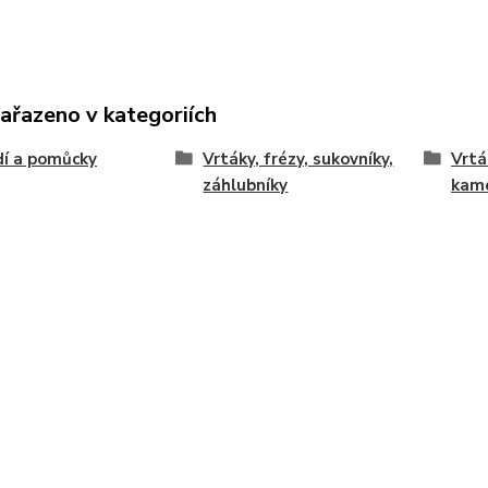
zařazeno v kategoriích
í a pomůcky
Vrtáky, frézy, sukovníky,
Vrtá
záhlubníky
kam