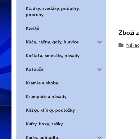
Kladky, zvedáky, podpěry,
popruhy
Kleště
Zboží 
Klíče, ráčny, goly, hlavice
Nářad
Košťata, smetáky, násady
Kotouče
Kramle a skoby
Krumpáče a násady
Křížky, klínky, podložky
Kufry, boxy, tašky
Kurty, upínadla