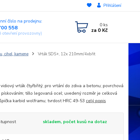
Přihlášení
nní číslo na prodejnu:
0
ks
700 558
za
0 Kč
ě otevření provozovny)
u, cihel, kamene
Vrták SDS+, 12x 210mm/4xbřit
vidiový vrták čtyřbřitý; pro vrtání do zdiva a betonu; povrchová
 pískováním; tělo legovaná ocel; uvedený rozměr je celková
 špička karbid wolframu; tvrdost HRC 49-53
celý popis
tupnost
skladem, počet kusů na dotaz