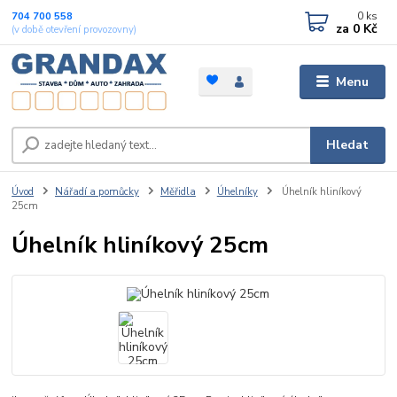
0
ks
704 700 558
za
0 Kč
(v době otevření provozovny)
Menu
Hledat
Úvod
Nářadí a pomůcky
Měřidla
Úhelníky
Úhelník hliníkový
25cm
Úhelník hliníkový 25cm