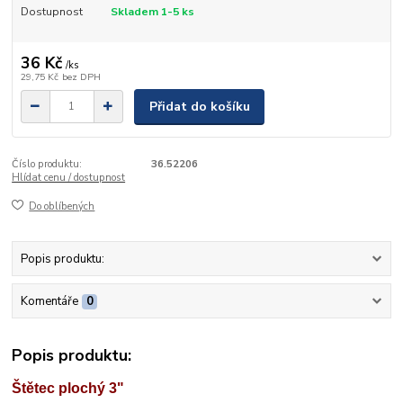
Dostupnost
Skladem 1-5 ks
36 Kč
/
ks
29,75 Kč
bez DPH
Přidat do košíku
Číslo produktu:
36.52206
Hlídat cenu / dostupnost
Do oblíbených
Popis produktu:
Komentáře
0
Popis produktu:
Štětec plochý 3"