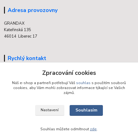
Adresa provozovny
GRANDAX
Kateřinská 135
46014 Liberec 17
Rychlý kontakt
704 700 558
Zpracování cookies
(v době otevření provozovny)
Náš e-shop a partneři potřebují Váš
souhlas
s použitím souborů
cookies, aby Vám mohli zobrazovat informace týkající se Vašich
info@grandax.cz
zájmů.
Souhlasím
Nastavení
Souhlas můžete odmítnout
zde
.
Vytvořeno na
Eshop-rychle.cz