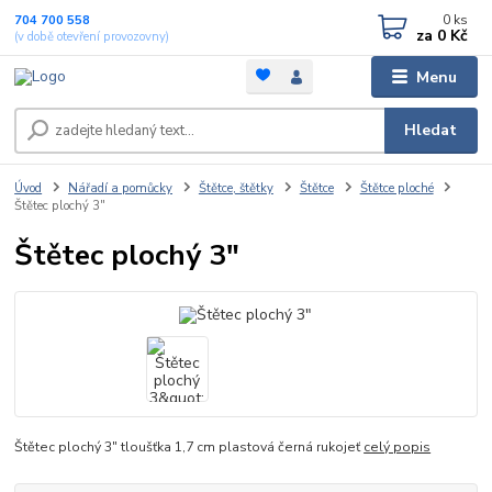
0
ks
704 700 558
za
0 Kč
(v době otevření provozovny)
Menu
Hledat
Úvod
Nářadí a pomůcky
Štětce, štětky
Štětce
Štětce ploché
Štětec plochý 3"
Štětec plochý 3"
Štětec plochý 3" tloušťka 1,7 cm plastová černá rukojeť
celý popis