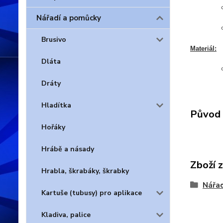
Nářadí a pomůcky
Brusivo
Materiál:
Dláta
Dráty
Hladítka
Původ 
Hořáky
Hrábě a násady
Zboží 
Hrabla, škrabáky, škrabky
Nářad
Kartuše (tubusy) pro aplikace
Kladiva, palice