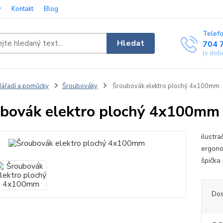
y
Kontakt
Blog
Telefo
Hledat
704 
(v dob
ářadí a pomůcky
Šroubováky
Šroubovák elektro plochý 4x100mm
bovák elektro plochý 4x100mm
ilustr
ergono
špička
Dos