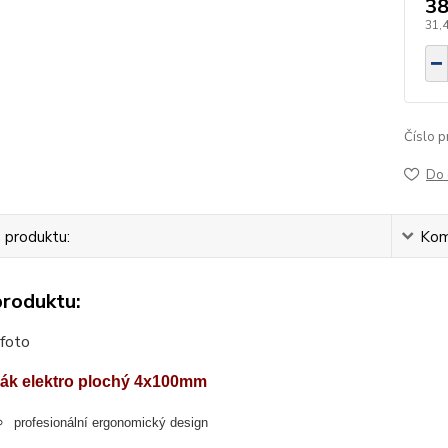
38
31,
Číslo p
Do 
 produktu:
Kom
produktu:
 foto
ák elektro
plochý 4x100mm
profesionální ergonomický design