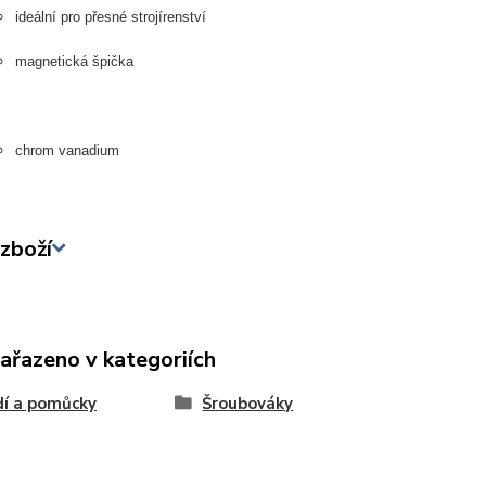
ideální pro přesné strojírenství
magnetická špička
chrom vanadium
zboží
zařazeno v kategoriích
í a pomůcky
Šroubováky