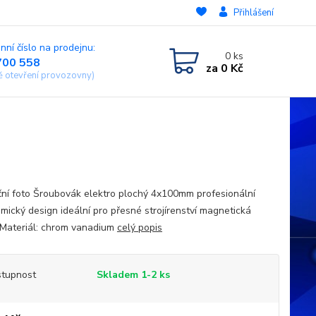
Přihlášení
nní číslo na prodejnu:
0
ks
700 558
za
0 Kč
ě otevření provozovny)
ační foto Šroubovák elektro plochý 4x100mm profesionální
mický design ideální pro přesné strojírenství magnetická
 Materiál: chrom vanadium
celý popis
tupnost
Skladem 1-2 ks