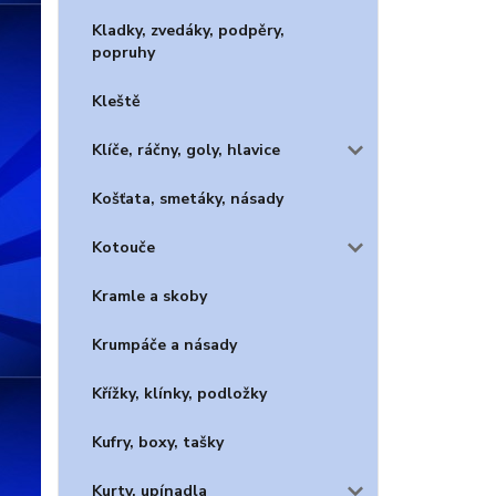
Kladky, zvedáky, podpěry,
popruhy
Kleště
Klíče, ráčny, goly, hlavice
Košťata, smetáky, násady
Kotouče
Kramle a skoby
Krumpáče a násady
Křížky, klínky, podložky
Kufry, boxy, tašky
Kurty, upínadla