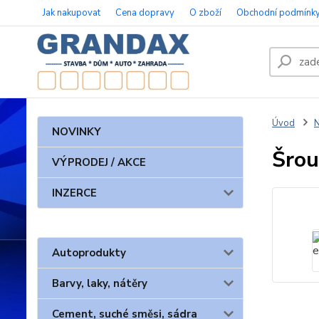
Jak nakupovat
Cena dopravy
O zboží
Obchodní podmínk
Úvod
N
NOVINKY
Šrou
VÝPRODEJ / AKCE
INZERCE
Autoprodukty
Barvy, laky, nátěry
Cement, suché směsi, sádra