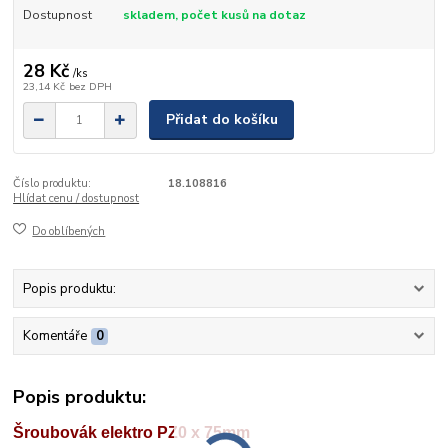
Dostupnost
skladem, počet kusů na dotaz
28 Kč
/
ks
23,14 Kč
bez DPH
Přidat do košíku
Číslo produktu:
18.108816
Hlídat cenu / dostupnost
Do oblíbených
Popis produktu:
Komentáře
0
Popis produktu:
Šroubovák elektro PZ0 x 75mm