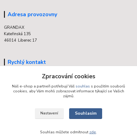
Adresa provozovny
GRANDAX
Kateřinská 135
46014 Liberec 17
Rychlý kontakt
Zpracování cookies
704 700 558
(v době otevření provozovny)
Náš e-shop a partneři potřebují Váš
souhlas
s použitím souborů
cookies, aby Vám mohli zobrazovat informace týkající se Vašich
info@grandax.cz
zájmů.
Souhlasím
Nastavení
Souhlas můžete odmítnout
zde
.
Vytvořeno na
Eshop-rychle.cz