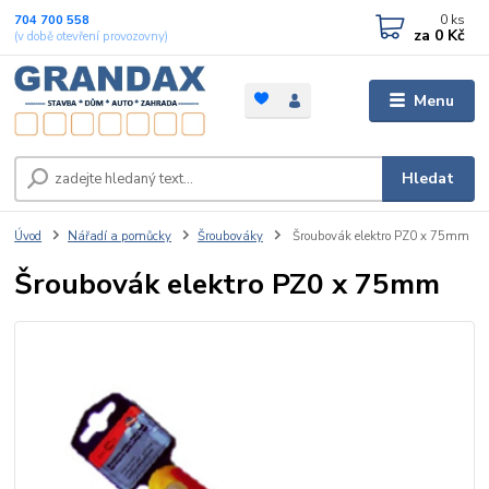
0
ks
704 700 558
za
0 Kč
(v době otevření provozovny)
Menu
Hledat
Úvod
Nářadí a pomůcky
Šroubováky
Šroubovák elektro PZ0 x 75mm
Šroubovák elektro PZ0 x 75mm