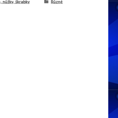
, nůžky, škrabky
Různé