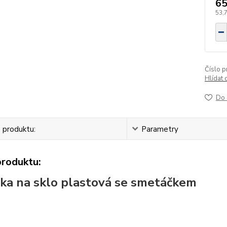
65
53,
Číslo p
Hlídat 
Do 
 produktu:
Parametry
produktu:
ka na sklo plastová se smetáčkem