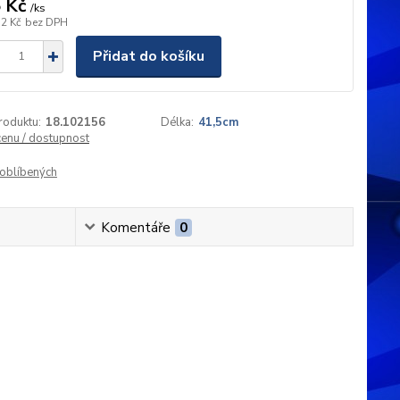
 Kč
/
ks
72 Kč
bez DPH
Přidat do košíku
roduktu:
18.102156
Délka:
41,5cm
cenu / dostupnost
oblíbených
Komentáře
0