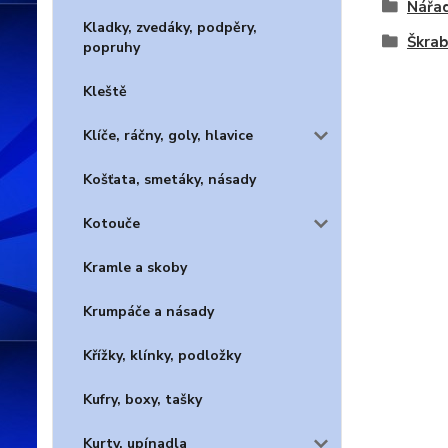
Nářad
Kladky, zvedáky, podpěry,
Škrab
popruhy
Kleště
Klíče, ráčny, goly, hlavice
Košťata, smetáky, násady
Kotouče
Kramle a skoby
Krumpáče a násady
Křížky, klínky, podložky
Kufry, boxy, tašky
Kurty, upínadla