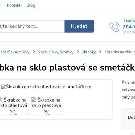
y
Kontakt
Blog
Telefo
Hledat
704 
(v dob
ářadí a pomůcky
Nože, nůžky, škrabky
Škrabky
Škrabka na sklo 
bka na sklo plastová se smetáč
Škrabk
celkov
celý p
Dos