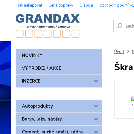
Jak nakupovat
Cena dopravy
O zboží
Obchodní podmínk
Úvod
N
NOVINKY
Škra
VÝPRODEJ / AKCE
INZERCE
Autoprodukty
Barvy, laky, nátěry
Cement, suché směsi, sádra