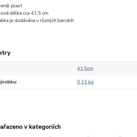
eriál plast
ková délka cca 41,5 cm
abka je dodávána v různých barvách
etry
41,5cm
výrobku
0,13 kg
zařazeno v kategoriích