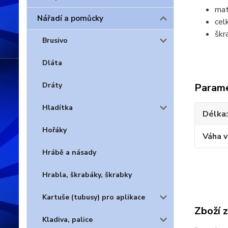
mat
Nářadí a pomůcky
cel
škr
Brusivo
Dláta
Dráty
Param
Hladítka
Délka
Hořáky
Váha 
Hrábě a násady
Hrabla, škrabáky, škrabky
Kartuše (tubusy) pro aplikace
Zboží 
Kladiva, palice