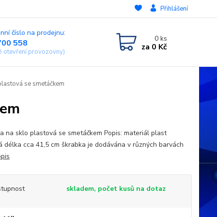
Přihlášení
nní číslo na prodejnu:
0
ks
700 558
za
0 Kč
ě otevření provozovny)
plastová se smetáčkem
kem
a na sklo plastová se smetáčkem Popis: materiál plast
á délka cca 41,5 cm škrabka je dodávána v různých barvách
opis
tupnost
skladem, počet kusů na dotaz