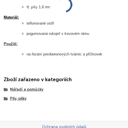
tl. pily 1,6 mm
Materiál:
teflonované ostří
pogumovaná rukojeť v kovovém rámu
Použití:
na řezání porobetonových tvárnic a příčkovek
Zboží zařazeno v kategoriích
Nářadí a pomůcky
Pily, pilky
Ochrana osobních údajů