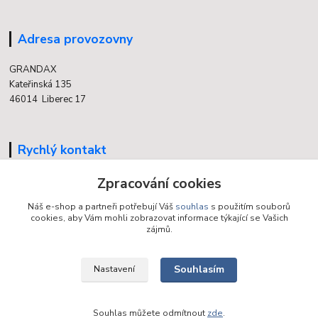
Adresa provozovny
GRANDAX
Kateřinská 135
46014 Liberec 17
Rychlý kontakt
704 700 558
Zpracování cookies
(v době otevření provozovny)
Náš e-shop a partneři potřebují Váš
souhlas
s použitím souborů
cookies, aby Vám mohli zobrazovat informace týkající se Vašich
info@grandax.cz
zájmů.
Souhlasím
Nastavení
Souhlas můžete odmítnout
zde
.