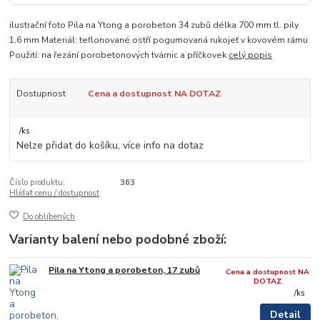
ilustrační foto Pila na Ytong a porobeton 34 zubů délka 700 mm tl. pily
1,6 mm Materiál: teflonované ostří pogumovaná rukojeť v kovovém rámu
Použití: na řezání porobetonových tvárnic a příčkovek
celý popis
Dostupnost
Cena a dostupnost NA DOTAZ
/
ks
Nelze přidat do košíku, více info na dotaz
Číslo produktu:
363
Hlídat cenu / dostupnost
Do oblíbených
Varianty balení nebo podobné zboží:
Pila na Ytong a porobeton, 17 zubů
Cena a dostupnost NA
DOTAZ
/
ks
Detail