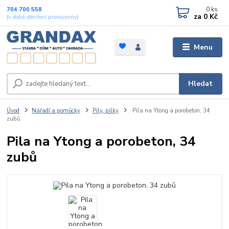
0
ks
704 700 558
za
0 Kč
(v době otevření provozovny)
Menu
Hledat
Úvod
Nářadí a pomůcky
Pily, pilky
Pila na Ytong a porobeton, 34
zubů
Pila na Ytong a porobeton, 34
zubů