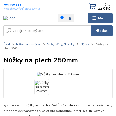
0
ks
704 700 558
za
0 Kč
(v době otevření provozovny)
Menu
Hledat
Úvod
Nářadí a pomůcky
Nože, nůžky, škrabky
Nůžky
Nůžky na
plech 250mm
Nůžky na plech 250mm
vysoce kvalitní nůžky na plech PRAVÉ; s čelistmi z chromvanadiové oceli;
ergonomicky tvarovaná rukojeť pro pohodlnou práci; kvalitní kovové