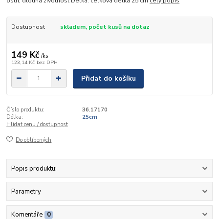
ostří; dlouhá životnost Délka: celková délka 25 cm
celý popis
Dostupnost
skladem, počet kusů na dotaz
149 Kč
/
ks
123,14 Kč
bez DPH
Přidat do košíku
Číslo produktu:
36.17170
Délka:
25cm
Hlídat cenu / dostupnost
Do oblíbených
Popis produktu:
Parametry
Komentáře
0