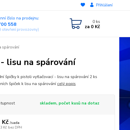
Přihlášení
nní číslo na prodejnu:
0
ks
700 558
za
0 Kč
ě otevření provozovny)
na spárování
 - lisu na spárování
í špičky k pistoli vytlačovací - lisu na spárování 2 ks
ních špiček k lisu na spárování
celý popis
tupnost
skladem, počet kusů na dotaz
 Kč
/
sada
23 Kč
bez DPH