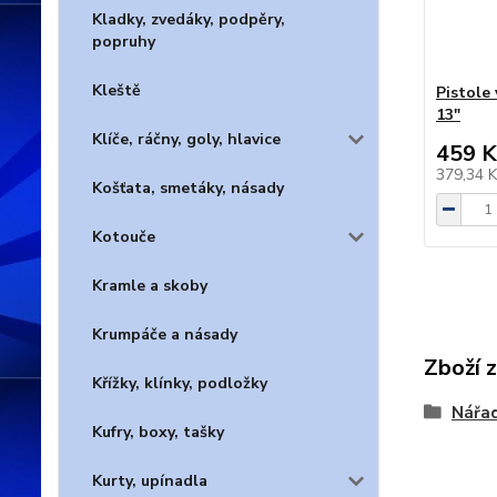
Kladky, zvedáky, podpěry,
popruhy
Kleště
Pistole 
13"
Klíče, ráčny, goly, hlavice
459 K
379,34 
Košťata, smetáky, násady
Kotouče
Kramle a skoby
Krumpáče a násady
Zboží 
Křížky, klínky, podložky
Nářad
Kufry, boxy, tašky
Kurty, upínadla