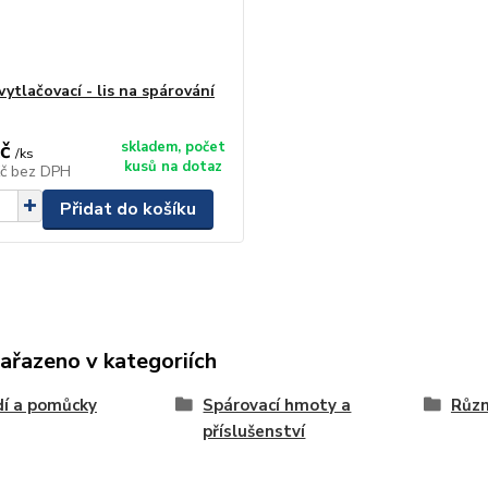
vytlačovací - lis na spárování
č
skladem, počet
/
ks
kusů na dotaz
Kč
bez DPH
Přidat do košíku
zařazeno v kategoriích
í a pomůcky
Spárovací hmoty a
Růz
příslušenství