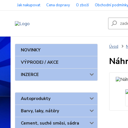
Jak nakupovat
Cena dopravy
O zboží
Obchodní podmínk
Úvod
N
NOVINKY
Náhr
VÝPRODEJ / AKCE
INZERCE
Autoprodukty
Barvy, laky, nátěry
Cement, suché směsi, sádra