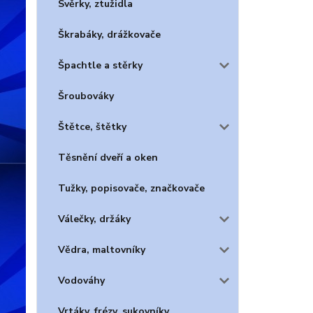
Svěrky, ztužidla
Škrabáky, drážkovače
Špachtle a stěrky
Šroubováky
Štětce, štětky
Těsnění dveří a oken
Tužky, popisovače, značkovače
Válečky, držáky
Vědra, maltovníky
Vodováhy
Vrtáky, frézy, sukovníky,