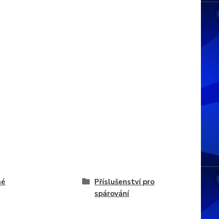
né
Příslušenství pro
spárování