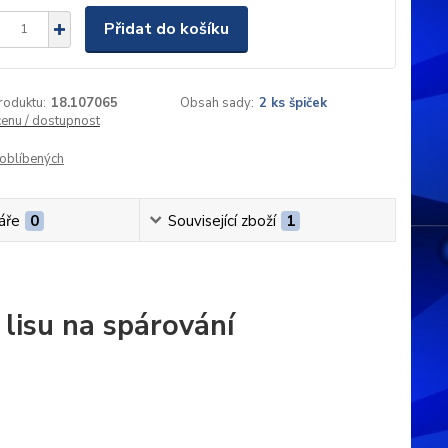
Přidat do košíku
roduktu:
18.107065
Obsah sady:
2 ks špiček
cenu / dostupnost
oblíbených
áře
0
Související zboží
1
 lisu na spárování