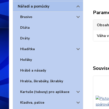
Nářadí a pomůcky
Param
Brusivo
Obsah
Dláta
Váha 
Dráty
Hladítka
Hořáky
Souvise
Hrábě a násady
Hrabla, škrabáky, škrabky
Kartuše (tubusy) pro aplikace
Kladiva, palice