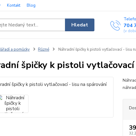
y
Kontakt
Blog
Telefo
Hledat
704 
(v dob
ářadí a pomůcky
Různé
Náhradní špičky k pistoli vytlačovací - lisu 
adní špičky k pistoli vytlačovací
Náhradn
náhrad
Dos
39
32,