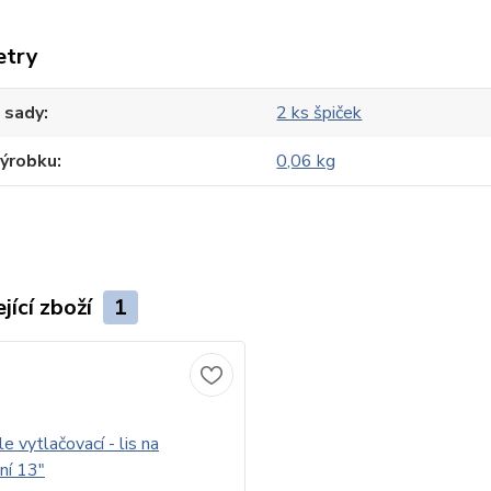
etry
 sady
2 ks špiček
výrobku
0,06 kg
jící zboží
1