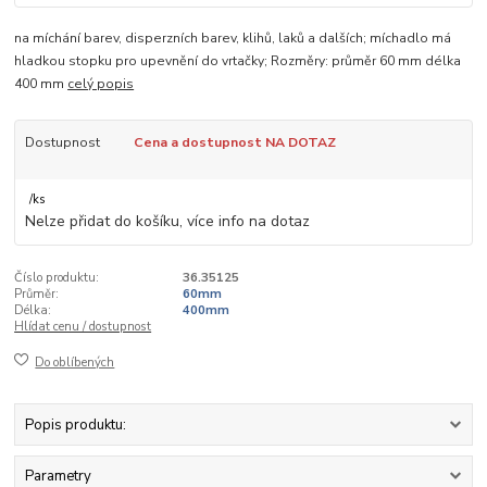
na míchání barev, disperzních barev, klihů, laků a dalších; míchadlo má
hladkou stopku pro upevnění do vrtačky; Rozměry: průměr 60 mm délka
400 mm
celý popis
Dostupnost
Cena a dostupnost NA DOTAZ
/
ks
Nelze přidat do košíku, více info na dotaz
Číslo produktu:
36.35125
Průměr:
60mm
Délka:
400mm
Hlídat cenu / dostupnost
Do oblíbených
Popis produktu:
Parametry