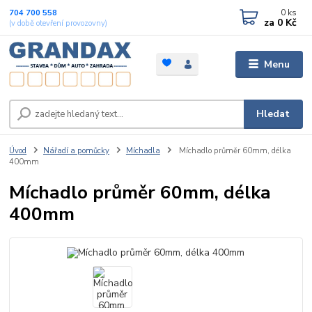
0
ks
704 700 558
za
0 Kč
(v době otevření provozovny)
Menu
Hledat
Úvod
Nářadí a pomůcky
Míchadla
Míchadlo průměr 60mm, délka
400mm
Míchadlo průměr 60mm, délka
400mm