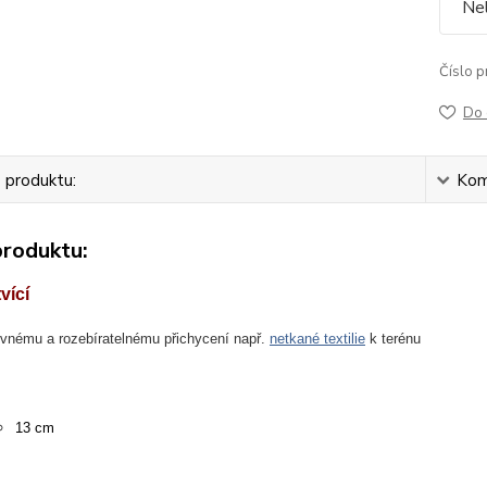
Nel
Číslo p
Do 
 produktu:
Kom
produktu:
vící
evnému a rozebíratelnému přichycení např.
netkané textilie
k terénu
13 cm