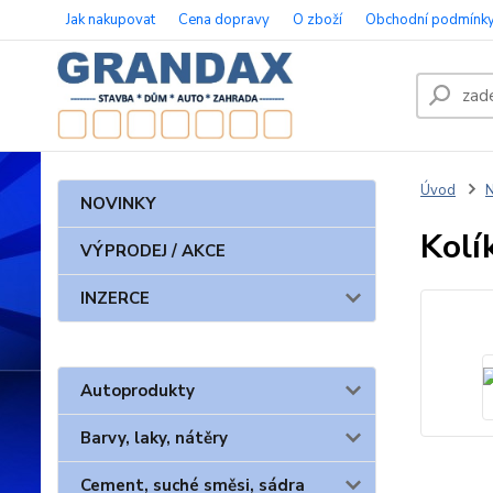
Jak nakupovat
Cena dopravy
O zboží
Obchodní podmínk
Úvod
N
NOVINKY
Kolí
VÝPRODEJ / AKCE
INZERCE
Autoprodukty
Barvy, laky, nátěry
Cement, suché směsi, sádra