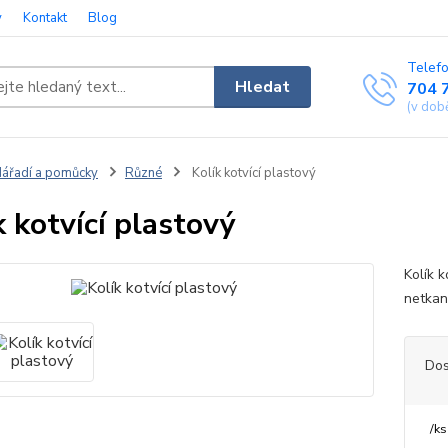
y
Kontakt
Blog
Telefo
Hledat
704 
(v dob
ářadí a pomůcky
Různé
Kolík kotvící plastový
k kotvící plastový
Kolík 
netkan
Dos
/
ks