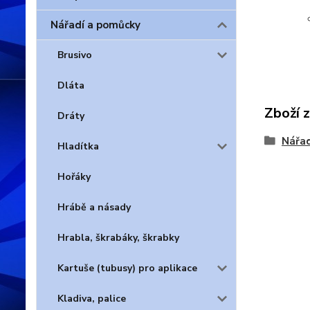
Nářadí a pomůcky
Brusivo
Dláta
Zboží 
Dráty
Nářad
Hladítka
Hořáky
Hrábě a násady
Hrabla, škrabáky, škrabky
Kartuše (tubusy) pro aplikace
Kladiva, palice