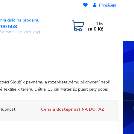
Přihlášení
nní číslo na prodejnu:
0
ks
700 558
za
0 Kč
ě otevření provozovny)
kotvící Slouží k pevnému a rozebíratelnému přichycení např.
é textilie k terénu Délka: 13 cm Materiál: plast
celý popis
tupnost
Cena a dostupnost NA DOTAZ