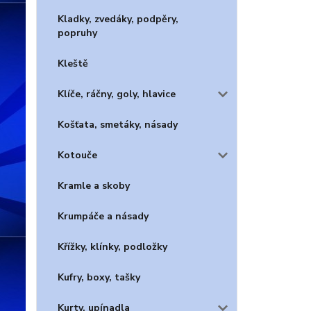
Kladky, zvedáky, podpěry,
popruhy
Kleště
Klíče, ráčny, goly, hlavice
Košťata, smetáky, násady
Kotouče
Kramle a skoby
Krumpáče a násady
Křížky, klínky, podložky
Kufry, boxy, tašky
Kurty, upínadla