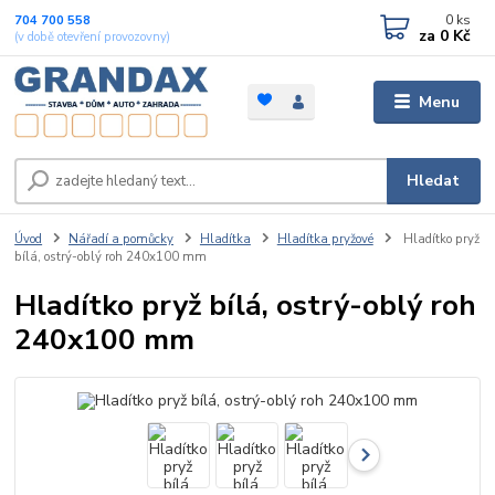
0
ks
704 700 558
za
0 Kč
(v době otevření provozovny)
Menu
Hledat
Úvod
Nářadí a pomůcky
Hladítka
Hladítka pryžové
Hladítko pryž
bílá, ostrý-oblý roh 240x100 mm
Hladítko pryž bílá, ostrý-oblý roh
240x100 mm