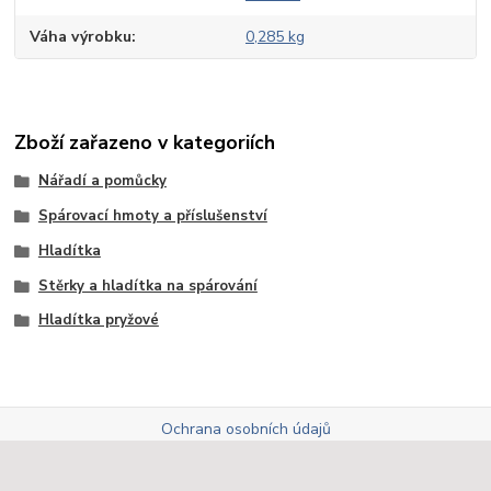
Váha výrobku
0,285 kg
Zboží zařazeno v kategoriích
Nářadí a pomůcky
Spárovací hmoty a příslušenství
Hladítka
Stěrky a hladítka na spárování
Hladítka pryžové
Ochrana osobních údajů