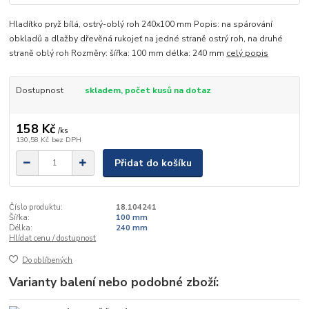
Hladítko pryž bílá, ostrý-oblý roh 240x100 mm Popis: na spárování
obkladů a dlažby dřevěná rukojeť na jedné straně ostrý roh, na druhé
straně oblý roh Rozměry: šířka: 100 mm délka: 240 mm
celý popis
Dostupnost
skladem, počet kusů na dotaz
158 Kč
/
ks
130,58 Kč
bez DPH
Přidat do košíku
Číslo produktu:
18.104241
Šířka:
100 mm
Délka:
240 mm
Hlídat cenu / dostupnost
Do oblíbených
Varianty balení nebo podobné zboží: