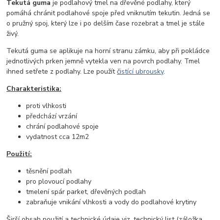
Tekutá guma
je podlahový tmel na dřevěné podlahy, který
pomáhá chránit podlahové spoje před vniknutím tekutin. Jedná se
o pružný spoj, který lze i po delším čase rozebrat a tmel je stále
živý.
Tekutá guma se aplikuje na horní stranu zámku, aby při pokládce
jednotlivých prken jemně vytekla ven na povrch podlahy. Tmel
ihned setřete z podlahy. Lze použít
čistící ubrousky
.
Charakteristika:
proti vlhkosti
předchází vrzání
chrání podlahové spoje
vydatnost cca 12m2
Použití:
těsnění podlah
pro plovoucí podlahy
tmelení spár parket, dřevěných podlah
zabraňuje vnikání vlhkosti a vody do podlahové krytiny
Širší obsah použití a technické údaje viz. technický list (záložka