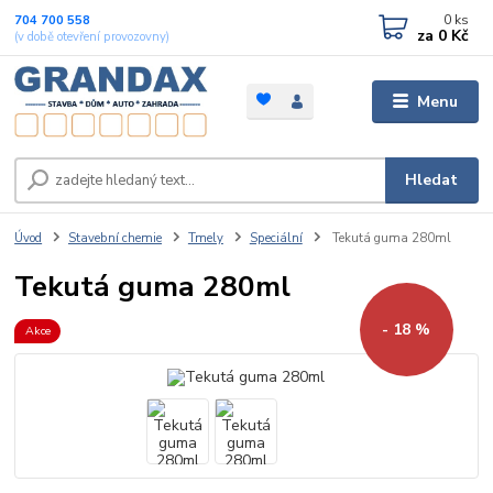
0
ks
704 700 558
za
0 Kč
(v době otevření provozovny)
Menu
Hledat
Úvod
Stavební chemie
Tmely
Speciální
Tekutá guma 280ml
Tekutá guma 280ml
- 18 %
Akce