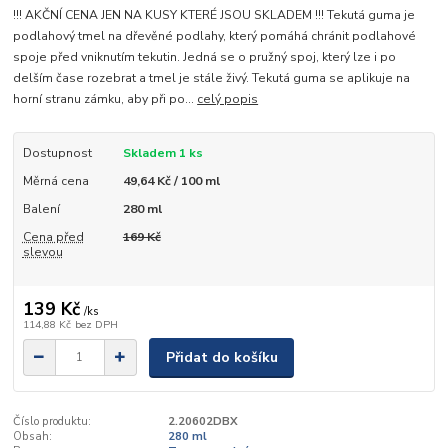
!!! AKČNÍ CENA JEN NA KUSY KTERÉ JSOU SKLADEM !!! Tekutá guma je
podlahový tmel na dřevěné podlahy, který pomáhá chránit podlahové
spoje před vniknutím tekutin. Jedná se o pružný spoj, který lze i po
delším čase rozebrat a tmel je stále živý. Tekutá guma se aplikuje na
horní stranu zámku, aby při po...
celý popis
Dostupnost
Skladem 1 ks
Měrná cena
49,64 Kč / 100 ml
Balení
280 ml
Cena před
169 Kč
slevou
139 Kč
/
ks
114,88 Kč
bez DPH
Přidat do košíku
Číslo produktu:
2.20602DBX
Obsah:
280 ml