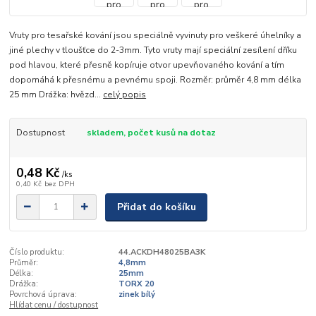
Vruty pro tesařské kování jsou speciálně vyvinuty pro veškeré úhelníky a
jiné plechy v tloušťce do 2-3mm. Tyto vruty mají speciální zesílení dříku
pod hlavou, které přesně kopíruje otvor upevňovaného kování a tím
dopomáhá k přesnému a pevnému spoji. Rozměr: průměr 4,8 mm délka
25 mm Drážka: hvězd...
celý popis
Dostupnost
skladem, počet kusů na dotaz
0,48 Kč
/
ks
0,40 Kč
bez DPH
Přidat do košíku
Číslo produktu:
44.ACKDH48025BA3K
Průměr:
4,8mm
Délka:
25mm
Drážka:
TORX 20
Povrchová úprava:
zinek bílý
Hlídat cenu / dostupnost