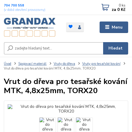
0
ks
704 700 558
za
0 Kč
(v době otevření provozovny)
Menu
Hledat
Úvod
Spojovací materiál
Vruty do dřeva
Vruty pro tesařské kování
Vrut do dřeva pro tesařské kování MTK, 4,8x25mm, TORX20
Vrut do dřeva pro tesařské kování
MTK, 4,8x25mm, TORX20