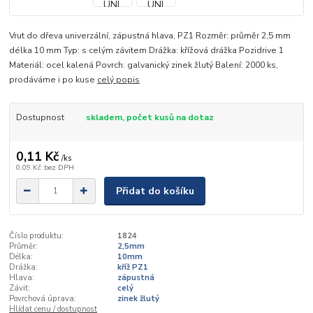
Vrut do dřeva univerzální, zápustná hlava, PZ1 Rozměr: průměr 2,5 mm
délka 10 mm Typ: s celým závitem Drážka: křížová drážka Pozidrive 1
Materiál: ocel kalená Povrch: galvanický zinek žlutý Balení: 2000 ks,
prodáváme i po kuse
celý popis
Dostupnost
skladem, počet kusů na dotaz
0,11 Kč
/
ks
0,09 Kč
bez DPH
Přidat do košíku
Číslo produktu:
1824
Průměr:
2,5mm
Délka:
10mm
Drážka:
kříž PZ1
Hlava:
zápustná
Závit:
celý
Povrchová úprava:
zinek žlutý
Hlídat cenu / dostupnost