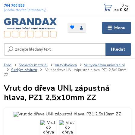
0
ks
704 700 558
za
0 Kč
(v době otevření provozovny)
Menu
Hledat
Úvod
Spojovací materiál
Vruty do dřeva
Vruty do dřeva univerzální
S celým závitem
Vrut do dřeva UNI, zápustná hlava, PZ1 2,5x10mm
ZZ
Vrut do dřeva UNI, zápustná
hlava, PZ1 2,5x10mm ZZ