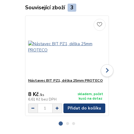
Související zboží
3
Nástavec BIT PZ1, délka 25mm PROTECO
Nástavec B
8 Kč
14 Kč
skladem, počet
/
ks
/
ks
kusů na dotaz
6,61 Kč
bez DPH
11,57 Kč
bez
Přidat do košíku