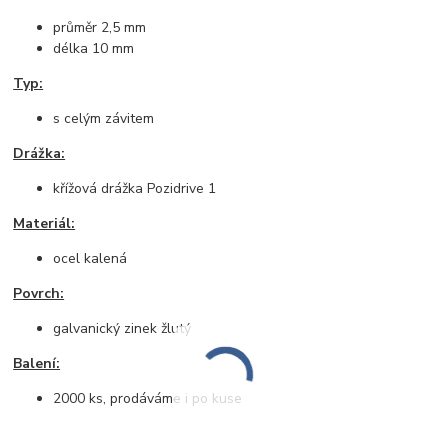
průměr 2,5 mm
délka 10 mm
Typ:
s celým závitem
Drážka:
křížová drážka Pozidrive 1
Materiál:
ocel kalená
Povrch:
galvanický zinek žlutý
Balení:
2000 ks, prodáváme i po kuse