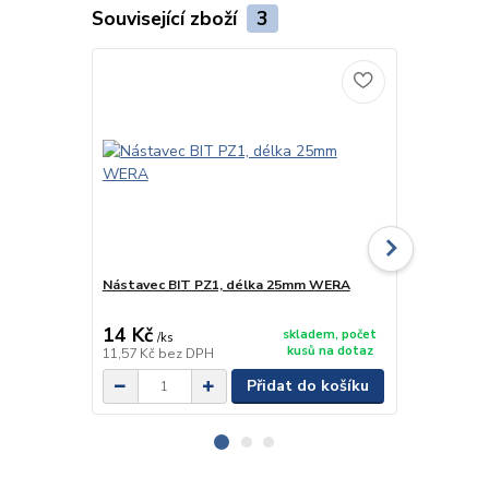
Související zboží
3
Nástavec BIT PZ1, délka 25mm WERA
Nástavec B
14 Kč
8 Kč
skladem, počet
/
ks
/
ks
kusů na dotaz
11,57 Kč
bez DPH
6,61 Kč
bez 
Přidat do košíku