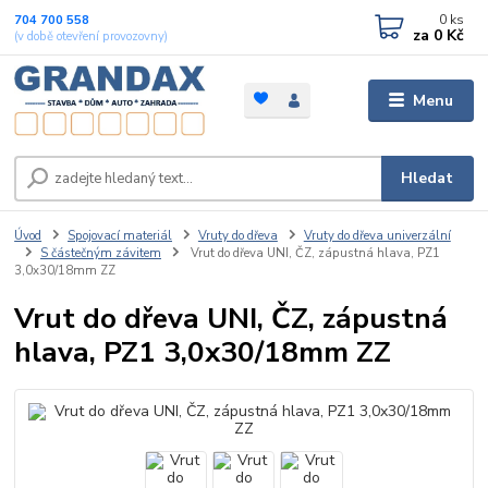
0
ks
704 700 558
za
0 Kč
(v době otevření provozovny)
Menu
Hledat
Úvod
Spojovací materiál
Vruty do dřeva
Vruty do dřeva univerzální
S částečným závitem
Vrut do dřeva UNI, ČZ, zápustná hlava, PZ1
3,0x30/18mm ZZ
Vrut do dřeva UNI, ČZ, zápustná
hlava, PZ1 3,0x30/18mm ZZ