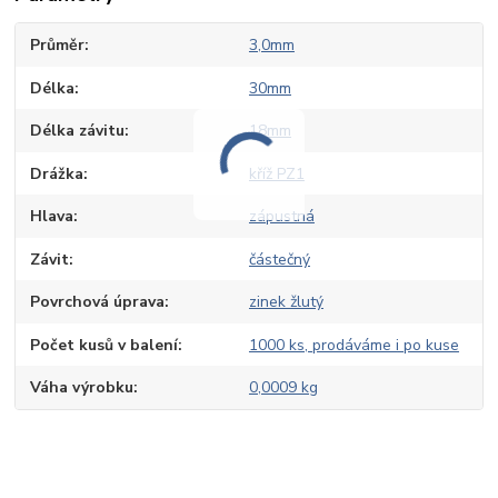
Průměr
3,0mm
Délka
30mm
Délka závitu
18mm
Drážka
kříž PZ1
Hlava
zápustná
Závit
částečný
Povrchová úprava
zinek žlutý
Počet kusů v balení
1000 ks, prodáváme i po kuse
Váha výrobku
0,0009 kg