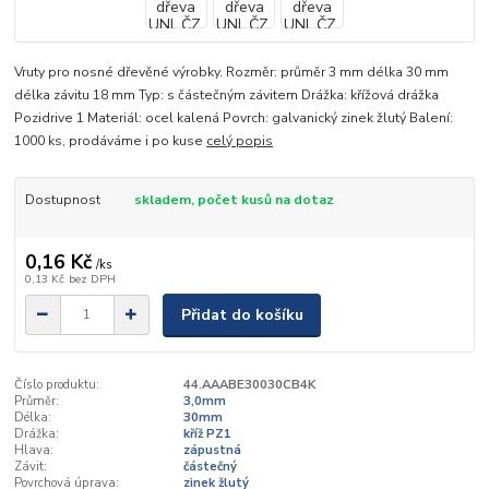
Vruty pro nosné dřevěné výrobky. Rozměr: průměr 3 mm délka 30 mm
délka závitu 18 mm Typ: s částečným závitem Drážka: křížová drážka
Pozidrive 1 Materiál: ocel kalená Povrch: galvanický zinek žlutý Balení:
1000 ks, prodáváme i po kuse
celý popis
Dostupnost
skladem, počet kusů na dotaz
0,16 Kč
/
ks
0,13 Kč
bez DPH
Přidat do košíku
Číslo produktu:
44.AAABE30030CB4K
Průměr:
3,0mm
Délka:
30mm
Drážka:
kříž PZ1
Hlava:
zápustná
Závit:
částečný
Povrchová úprava:
zinek žlutý