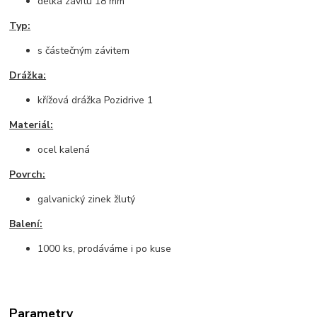
délka závitu 18 mm
Typ:
s částečným závitem
Drážka:
křížová drážka Pozidrive 1
Materiál:
ocel kalená
Povrch:
galvanický zinek žlutý
Balení:
1000 ks, prodáváme i po kuse
Parametry