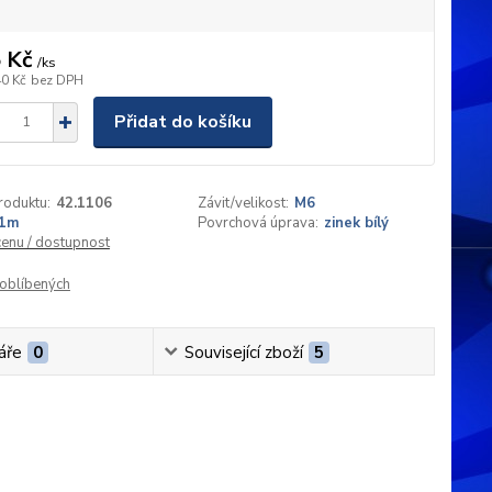
 Kč
/
ks
40 Kč
bez DPH
Přidat do košíku
roduktu:
42.1106
Závit/velikost:
M6
1m
Povrchová úprava:
zinek bílý
cenu / dostupnost
oblíbených
áře
0
Související zboží
5