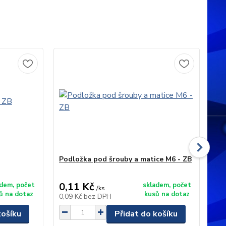
Podložka pod šrouby a matice M6 - ZB
Po
(6
0,11 Kč
0,
adem, počet
skladem, počet
/
ks
ů na dotaz
kusů na dotaz
0,09 Kč
bez DPH
0,5
košíku
Přidat do košíku