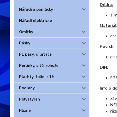
Délka:
Nářadí a pomůcky
1 
Nářadí elektrické
Materiál
Omítky
ocel
Pásky
Povrch:
PE pásy, dilatace
gal
Perlinky, sítě, rohože
DIN:
Plachty, folie, sítě
97
Info o d
Podlahy
záv
Polystyren
NE
Různé
růz