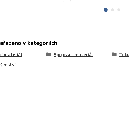
zařazeno v kategoriích
cí materiál
Spojovací materiál
Teku
ušenství