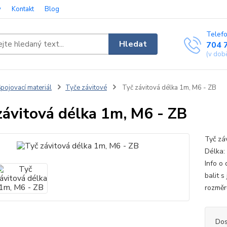
y
Kontakt
Blog
Telefo
Hledat
704 
(v dob
pojovací materiál
Tyče závitové
Tyč závitová délka 1m, M6 - ZB
závitová délka 1m, M6 - ZB
Tyč zá
Délka: 
Info o
balit 
rozměr
Dos