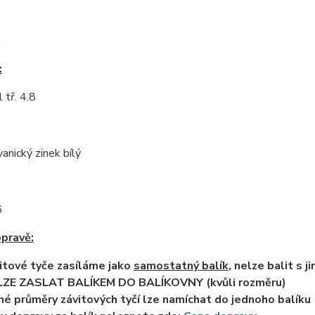
m
:
 tř. 4.8
vanický zinek bílý
6
opravě:
itové tyče zasíláme jako
samostatný balík
, nelze balit s 
LZE ZASLAT BALÍKEM DO BALÍKOVNY (kvůli rozměru)
né průměry závitových tyčí lze namíchat do jednoho balíku