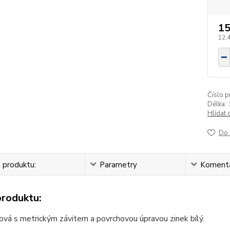
15
12,
Číslo p
Délka:
Hlídat 
Do 
 produktu:
Parametry
Koment
produktu:
ová s metrickým závitem a povrchovou úpravou zinek bílý.