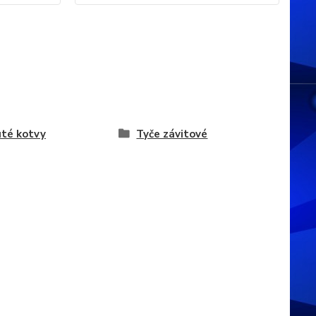
té kotvy
Tyče závitové