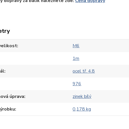
y dopravy za balík naleznete zde:
Cena dopravy
etry
velikost
M6
1m
ál
ocel tř. 4.8
976
hová úprava
zinek bílý
výrobku
0,178 kg