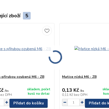
jící zboží
5
s přírubou ozubená M6 - ZB
Matice nízká M6 - ZB
Kč
0,13 Kč
skladem, počet
skl
/
ks
/
ks
kusů na dotaz
kus
bez DPH
0,11 Kč
bez DPH
Přidat do košíku
Přidat do 