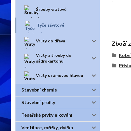
Šrouby vratové
Tyče závitové
Vruty do dřeva
Zboží 
Kotví
Vruty a šrouby do
sádrokartonu
Přísl
Vruty s rámovou hlavou
Stavební chemie
Stavební profily
Tesařské prvky a kování
Ventilace, mřížky, dvířka