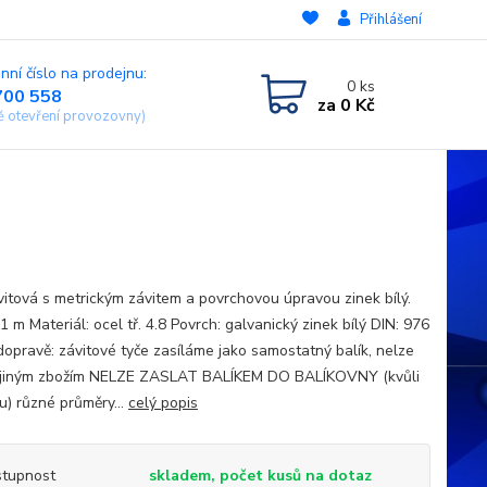
Přihlášení
nní číslo na prodejnu:
0
ks
700 558
za
0 Kč
ě otevření provozovny)
vitová s metrickým závitem a povrchovou úpravou zinek bílý.
1 m Materiál: ocel tř. 4.8 Povrch: galvanický zinek bílý DIN: 976
 dopravě: závitové tyče zasíláme jako samostatný balík, nelze
s jiným zbožím NELZE ZASLAT BALÍKEM DO BALÍKOVNY (kvůli
u) různé průměry...
celý popis
tupnost
skladem, počet kusů na dotaz