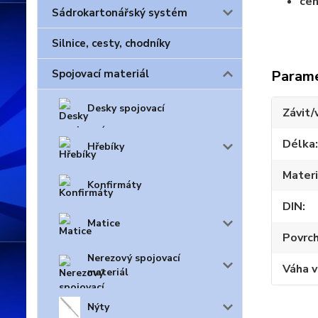
cen
Sádrokartonářský systém
Silnice, cesty, chodníky
Param
Spojovací materiál
Desky spojovací
Závit/
Délka
Hřebíky
Materi
Konfirmáty
DIN
Matice
Povrc
Nerezový spojovací
Váha 
materiál
Nýty