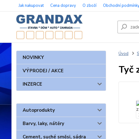
Jak nakupovat
Cena dopravy
O zboží
Obchodní podmínk
Úvod
S
NOVINKY
Tyč 
VÝPRODEJ / AKCE
INZERCE
Autoprodukty
Barvy, laky, nátěry
Cement, suché směsi, sádra