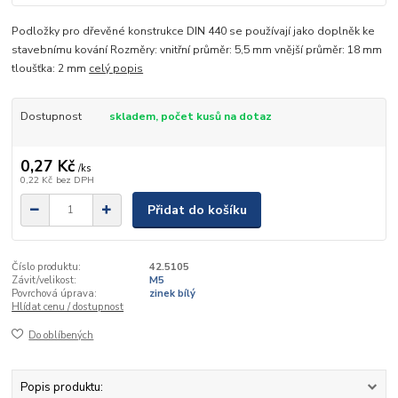
Podložky pro dřevěné konstrukce DIN 440 se používají jako doplněk ke
stavebnímu kování Rozměry: vnitřní průměr: 5,5 mm vnější průměr: 18 mm
tloušťka: 2 mm
celý popis
Dostupnost
skladem, počet kusů na dotaz
0,27 Kč
/
ks
0,22 Kč
bez DPH
Přidat do košíku
Číslo produktu:
42.5105
Závit/velikost:
M5
Povrchová úprava:
zinek bílý
Hlídat cenu / dostupnost
Do oblíbených
Popis produktu: