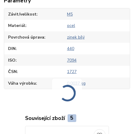
Parametry
Závit/velikost
M5
Materiál
ocel
Povrchová úprava
zinek bílý
DIN
440
ISO
7094
ČSN
1727
Váha výrobku
0,0037 kg
Související zboží
5