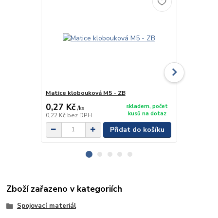
Matice klobouková M5 - ZB
Matice křídl
0,27 Kč
0,42 Kč
skladem, počet
/
ks
/
k
kusů na dotaz
0,22 Kč
bez DPH
0,35 Kč
bez 
Přidat do košíku
Zboží zařazeno v kategoriích
Spojovací materiál