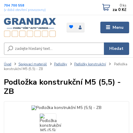
0
ks
704 700 558
za
0 Kč
(v době otevření provozovny)
Menu
Hledat
Úvod
Spojovací materiál
Podložky
Podložky konstrukční
Podložka
konstrukční M5 (5,5) - ZB
Podložka konstrukční M5 (5,5) -
ZB