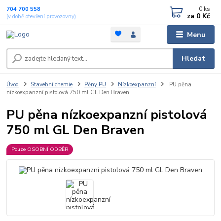
0
ks
704 700 558
za
0 Kč
(v době otevření provozovny)
Menu
Hledat
Úvod
Stavební chemie
Pěny PU
Nízkoexpanzní
PU pěna
nízkoexpanzní pistolová 750 ml GL Den Braven
PU pěna nízkoexpanzní pistolová
750 ml GL Den Braven
Pouze OSOBNÍ ODBĚR