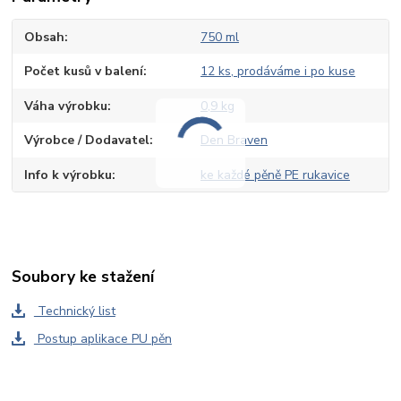
Obsah
750 ml
Počet kusů v balení
12 ks, prodáváme i po kuse
Váha výrobku
0,9 kg
Výrobce / Dodavatel
Den Braven
Info k výrobku
ke každé pěně PE rukavice
Soubory ke stažení
Technický list
Postup aplikace PU pěn