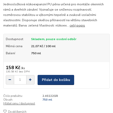
Jednosložková nízkoexpanzní PU pěna určená pro montáže okenních
rámů a dveřních zárubní. Vyznačuje se sníženou rozpínavostí,
rozměrovou stabilitou a výbornými tepelně a zvukově izolačními
vlastnostmi. Disponuje skvělou přilnavostí na většinu stavebních
materiálů. Barva: zelená Vlastnosti: nízkoex...
celý popis
Dostupnost
Skladem, pouze osobní odběr
Měrná cena
21,07 Kč / 100 ml
Balení
750 ml
158 Kč
/
ks
130,58 Kč
bez DPH
Přidat do košíku
Číslo produktu:
2.40222GR
Obsah:
750 ml
Hlídat cenu / dostupnost
Do oblíbených