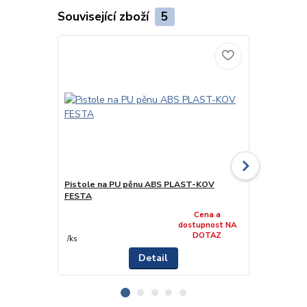
Související zboží
5
Pistole na PU pěnu ABS PLAST-KOV
Pistole na 
FESTA
Cena a
349 Kč
dostupnost NA
/
k
DOTAZ
288,43 Kč
be
/
ks
Detail