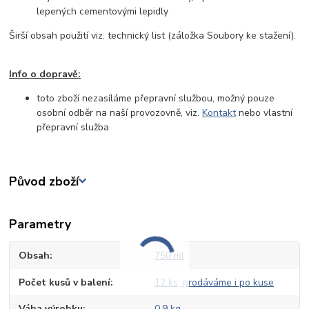
lepených cementovými lepidly
Širší obsah použití viz. technický list (záložka Soubory ke stažení).
Info o dopravě:
toto zboží nezasíláme přepravní službou, možný pouze
osobní odběr na naší provozovně, viz.
Kontakt
nebo vlastní
přepravní služba
Původ zboží
Parametry
Obsah
750 ml
Počet kusů v balení
12 ks, prodáváme i po kuse
Váha výrobku
0,9 kg