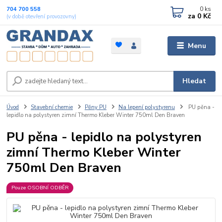
0
ks
704 700 558
za
0 Kč
(v době otevření provozovny)
Menu
Hledat
Úvod
Stavební chemie
Pěny PU
Na lepení polystyrenu
PU pěna -
lepidlo na polystyren zimní Thermo Kleber Winter 750ml Den Braven
PU pěna - lepidlo na polystyren
zimní Thermo Kleber Winter
750ml Den Braven
Pouze OSOBNÍ ODBĚR