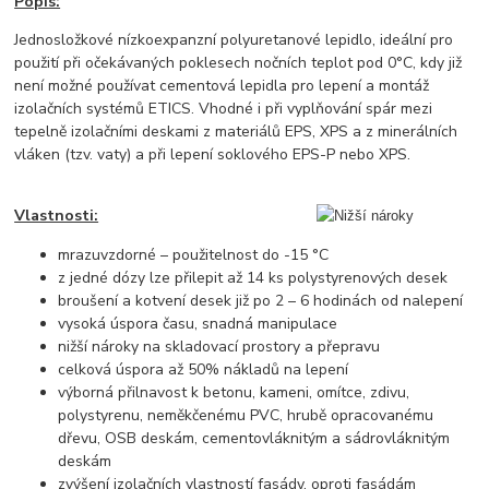
Popis:
Jednosložkové nízkoexpanzní polyuretanové lepidlo, ideální pro
použití při očekávaných poklesech nočních teplot pod 0°C, kdy již
není možné používat cementová lepidla pro lepení a montáž
izolačních systémů ETICS. Vhodné i při vyplňování spár mezi
tepelně izolačními deskami z materiálů EPS, XPS a z minerálních
vláken (tzv. vaty) a při lepení soklového EPS-P nebo XPS.
Vlastnosti:
mrazuvzdorné – použitelnost do -15 °C
z jedné dózy lze přilepit až 14 ks polystyrenových desek
broušení a kotvení desek již po 2 – 6 hodinách od nalepení
vysoká úspora času, snadná manipulace
nižší nároky na skladovací prostory a přepravu
celková úspora až 50% nákladů na lepení
výborná přilnavost k betonu, kameni, omítce, zdivu,
polystyrenu, neměkčenému PVC, hrubě opracovanému
dřevu, OSB deskám, cementovláknitým a sádrovláknitým
deskám
zvýšení izolačních vlastností fasády, oproti fasádám