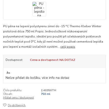
PU pěna na lepení polystyrenu zimní do -15 °C Thermo Kleber Winter
pistolová dóza 750 ml Popis: Jednosložkové nízkoexpanzní
polyuretanové lepidlo, ideální pro použití při očekávaných poklesech
nočních teplot pod 0°C, kdy již není možné používat cementová lepidla
pro lepení a montáž izolačních systém...
celý popis
Dostupnost
Cena a dostupnost NA DOTAZ
/
ks
Nelze přidat do košíku, více info na dotaz
Číslo produktu:
2.40350TH
Obsah:
750 ml
Hlídat cenu / dostupnost
Do oblíbených