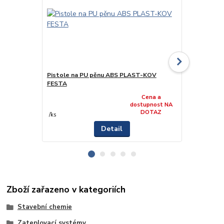
Pistole na PU pěnu ABS PLAST-KOV
Pistole na 
FESTA
Cena a
349 Kč
dostupnost NA
/
k
DOTAZ
288,43 Kč
be
/
ks
Detail
Zboží zařazeno v kategoriích
Stavební chemie
Zateplovací systémy