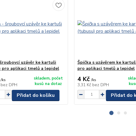
šroubovcí uzávěr ke kartuši
Špička s uzávěrem ke kartuš
 pro aplikaci tmelů a lepidel
pro aplikaci tmelů a lepidel
4 Kč
skladem, počet
skl
/
ks
/
ks
kusů na dotaz
kus
č
bez DPH
3,31 Kč
bez DPH
Přidat do košíku
Přidat do 