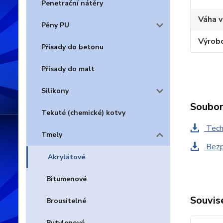
Penetrační nátěry
Váha 
Pěny PU
Výrobc
Přísady do betonu
Přísady do malt
Silikony
Soubor
Tekuté (chemické) kotvy
Techn
Tmely
Bezpe
Akrylátové
Bitumenové
Souvise
Brousitelné
Butylenové