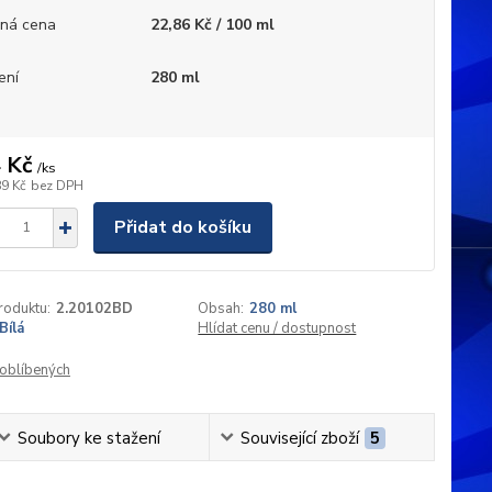
ná cena
22,86 Kč / 100 ml
ení
280 ml
 Kč
/
ks
89 Kč
bez DPH
Přidat do košíku
roduktu:
2.20102BD
Obsah:
280 ml
Bílá
Hlídat cenu / dostupnost
oblíbených
Soubory ke stažení
Související zboží
5