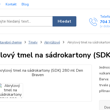
y
Kontakt
Blog
Telefo
Hledat
704 
(v dob
tavební chemie
Tmely
Akrylátové
Akrylový tmel na sádrokarto
lový tmel na sádrokartony (SD
Jednos
vulkani
Barva:
trvale
přilna
Dos