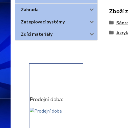
Zahrada
Zboží 
Zateplovací systémy
Sádr
Akryl
Zdící materiály
Prodejní doba: