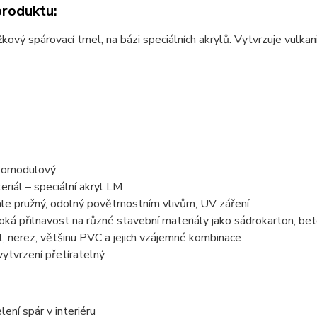
produktu:
kový spárovací tmel, na bázi speciálních akrylů. Vytvrzuje vulkani
komodulový
eriál – speciální akryl LM
ale pružný, odolný povětrnostním vlivům, UV záření
oká přilnavost na různé stavební materiály jako sádrokarton, beto
l, nerez, většinu PVC a jejich vzájemné kombinace
vytvrzení přetíratelný
lení spár v interiéru