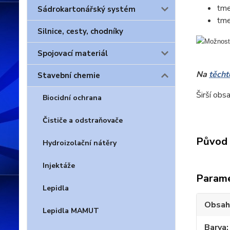
tme
Sádrokartonářský systém
tme
Silnice, cesty, chodníky
Spojovací materiál
Na
těcht
Stavební chemie
Širší obsa
Biocidní ochrana
Čističe a odstraňovače
Původ 
Hydroizolační nátěry
Injektáže
Param
Lepidla
Obsah
Lepidla MAMUT
Barva