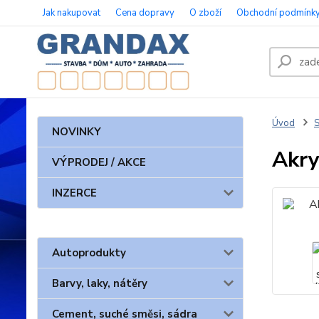
Jak nakupovat
Cena dopravy
O zboží
Obchodní podmínk
Úvod
S
NOVINKY
Akry
VÝPRODEJ / AKCE
INZERCE
Autoprodukty
Barvy, laky, nátěry
Cement, suché směsi, sádra