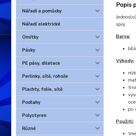
Popis 
Nářadí a pomůcky
Jednoslož
spoj.
Nářadí elektrické
Barva:
Omítky
bílá
Pásky
Výhody:
PE pásy, dilatace
níz
Perlinky, sítě, rohože
mat
trv
Plachty, folie, sítě
vys
oce
Podlahy
po 
Polystyren
Použití:
Různé
tme