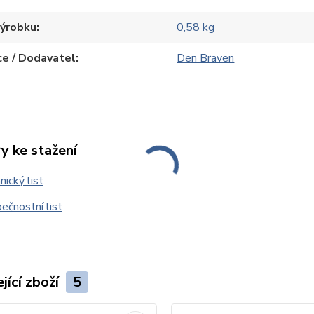
výrobku
0,58 kg
e / Dodavatel
Den Braven
y ke stažení
ický list
čnostní list
jící zboží
5