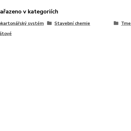
zařazeno v kategoriích
okartonářský systém
Stavební chemie
Tmel
átové