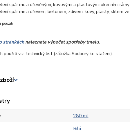
lení spár mezi dřevěnými, kovovými a plastovými okenními rámy
lení spár mezi dřevem, betonem, zdivem, kovy, plasty, sklem ve 
o stránkách
naleznete výpočet spotřeby tmelu.
h použití viz. technický list (záložka Soubory ke stažení).
zboží
etry
280 ml
Bílá