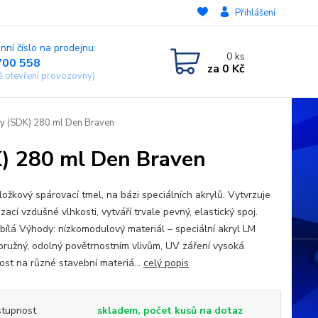
Přihlášení
nní číslo na prodejnu:
0
ks
700 558
za
0 Kč
ě otevření provozovny)
ny (SDK) 280 ml Den Braven
K) 280 ml Den Braven
ložkový spárovací tmel, na bázi speciálních akrylů. Vytvrzuje
zací vzdušné vlhkosti, vytváří trvale pevný, elastický spoj.
 bílá Výhody: nízkomodulový materiál – speciální akryl LM
 pružný, odolný povětrnostním vlivům, UV záření vysoká
vost na různé stavební materiá...
celý popis
tupnost
skladem, počet kusů na dotaz