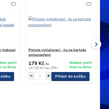
i (tubusu)
Pistole vytlačovací - lis na kartuše
Pi
polouzavřený
MA
179 Kč
2
adem, počet
skladem, počet
/
ks
ů na dotaz
kusů na dotaz
147,93 Kč
bez DPH
24
košíku
Přidat do košíku