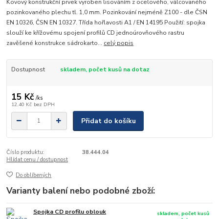
Kovový konstrukční prvek vyroben lisováním z ocelového, válcovaného
pozinkovaného plechu tl. 1,0 mm. Pozinkování nejméně Z100 - dle ČSN
EN 10326, ČSN EN 10327. Třída hořlavosti A1 / EN 14195 Použití: spojka
slouží ke křížovému spojení profilů CD jednoúrovňového rastru
zavěšené konstrukce sádrokarto...
celý popis
Dostupnost
skladem, počet kusů na dotaz
15 Kč
/
ks
12,40 Kč
bez DPH
Přidat do košíku
Číslo produktu:
38.444.04
Hlídat cenu / dostupnost
Do oblíbených
Varianty balení nebo podobné zboží:
Spojka CD profilu oblouk
skladem, počet kusů