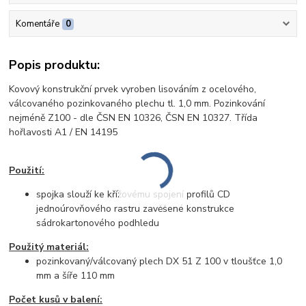
Komentáře
0
Popis produktu:
Kovový konstrukční prvek vyroben lisováním z ocelového,
válcovaného pozinkovaného plechu tl. 1,0 mm. Pozinkování
nejméně Z100 - dle ČSN EN 10326, ČSN EN 10327. Třída
hořlavosti A1 / EN 14195
Použití:
spojka slouží ke křížovému spojení profilů CD
jednoúrovňového rastru zavěšené konstrukce
sádrokartonového podhledu
Použitý materiál:
pozinkovaný/válcovaný plech DX 51 Z 100 v tloušťce 1,0
mm a šíře 110 mm
Počet kusů v balení: