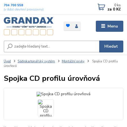
0
ks
704 700 558
za
0 Kč
(v době otevření provozovny)
Menu
Hledat
Úvod
Sádrokartonářský systém
Montážní prvky
Spojka CD profilu
úrovňová
Spojka CD profilu úrovňová