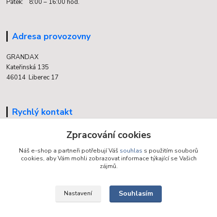
Pátek: 8:00 – 16:00 hod.
Adresa provozovny
GRANDAX
Kateřinská 135
46014 Liberec 17
Rychlý kontakt
Zpracování cookies
704 700 558
(v době otevření provozovny)
Náš e-shop a partneři potřebují Váš
souhlas
s použitím souborů
cookies, aby Vám mohli zobrazovat informace týkající se Vašich
info@grandax.cz
zájmů.
Souhlasím
Nastavení