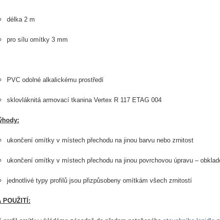
délka 2 m
pro sílu omítky 3 mm
PVC odolné alkalickému prostředí
sklovláknitá armovací tkanina Vertex R 117 ETAG 004
výhody:
ukončení omítky v místech přechodu na jinou barvu nebo zrnitost
ukončení omítky v místech přechodu na jinou povrchovou úpravu – obkla
jednotlivé typy profilů jsou přizpůsobeny omítkám všech zrnitostí
 POUŽITÍ: