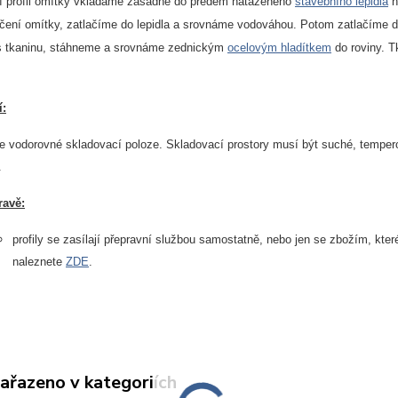
 profil omítky vkládáme zásadně do předem nataženého
stavebního lepidla
n
ení omítky, zatlačíme do lepidla a srovnáme vodováhou. Potom zatlačíme do l
es tkaninu, stáhneme a srovnáme zednickým
ocelovým hladítkem
do roviny. T
í:
ve vodorovné skladovací poloze. Skladovací prostory musí být suché, tempe
.
ravě:
profily se zasílají přepravní službou samostatně, nebo jen se zbožím, kter
naleznete
ZDE
.
zařazeno v kategoriích