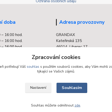
Ochrana osobních údajů
í doba
Adresa provozovny
0 – 16:00 hod.
GRANDAX
 – 16:00 hod.
Kateřinská 135
 –
16:00 hod.
46014 Liberec 17
0 – 16:00 hod.
Zpracování cookies
 – 16:00 hod.
eři potřebují Váš
souhlas
s použitím souborů cookies, aby Vám mohli z
týkající se Vašich zájmů.
Souhlasím
Nastavení
Souhlas můžete odmítnout
zde
.