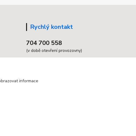
Rychlý kontakt
704 700 558
(v době otevření provozovny)
info@grandax.cz
obrazovat informace
Vytvořeno na
Eshop-rychle.cz