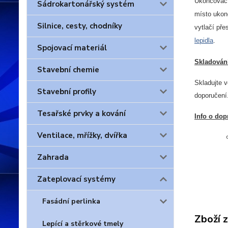
Ukončovací
Sádrokartonářský systém
místo ukonč
Silnice, cesty, chodníky
vytlačí př
lepidla
.
Spojovací materiál
Skladován
Stavební chemie
Skladujte 
Stavební profily
doporučení
Tesařské prvky a kování
Info o dop
Ventilace, mřížky, dvířka
Zahrada
Zateplovací systémy
Fasádní perlinka
Zboží 
Lepící a stěrkové tmely