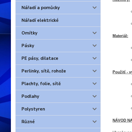
Nářadí a pomůcky
Nářadí elektrické
Omítky
Materiál:
Pásky
PE pásy, dilatace
Perlinky, sítě, rohože
Použití - 
Plachty, folie, sítě
Podlahy
Polystyren
NÁVOD NA
Různé