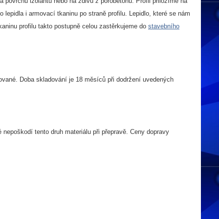
a povrchu izolantu nebo na zdivu z pórobetonu. Profil přiložíme na
epidla i armovací tkaninu po straně profilu. Lepidlo, které se nám
kaninu profilu takto postupně celou zastěrkujeme do
stavebního
rované. Doba skladování je 18 měsíců při dodržení uvedených
é nepoškodí tento druh materiálu při přepravě.
Ceny dopravy