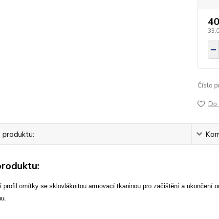
40
33,
Číslo p
Do 
 produktu:
Kom
produktu:
 profil omítky se sklovláknitou armovací tkaninou pro začištění a ukončen
nu.