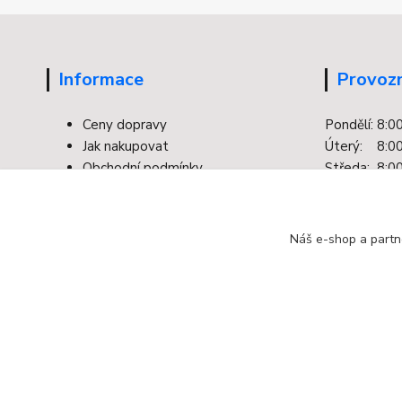
Informace
Provozn
Ceny dopravy
Pondělí: 8:0
Jak nakupovat
Úterý: 8:00
Obchodní podmínky
Středa: 8:00
Kontakty
Čtvrtek: 8:0
Facebook
Pátek: 8:00
Ochrana osobních údajů
Náš e-shop a partn
Odstoupení od smlouvy