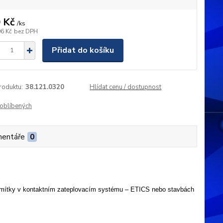
 Kč
/
ks
06 Kč
bez DPH
Přidat do košíku
roduktu:
38.121.0320
Hlídat cenu / dostupnost
oblíbených
entáře
0
í omítky v kontaktním zateplovacím systému – ETICS nebo stavbách