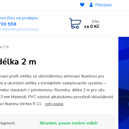
Přihlášení
nní číslo na prodejnu:
0
ks
700 558
za
0 Kč
ě otevření provozovny)
ka 2 m
délka 2 m
vací profil omítky se sklovláknitou armovací tkaninou pro
ění a ukončení omítky v kontaktním zateplovacím systému –
nebo stavbách z pórobetonu. Rozměry: délka 2 m pro sílu
 3 mm Materiál: PVC odolné alkalickému prostředí sklovláknitá
cí tkanina Vertex R 11...
celý popis
tupnost
Skladem, pouze osobní odběr