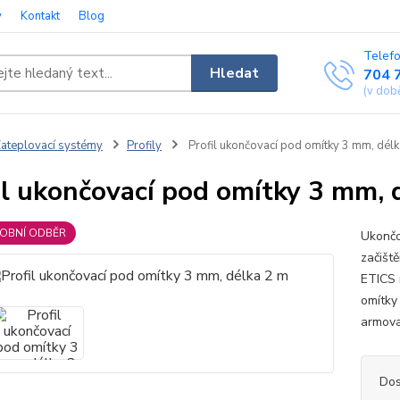
y
Kontakt
Blog
Telefo
Hledat
704 
(v dob
ateplovací systémy
Profily
Profil ukončovací pod omítky 3 mm, dél
il ukončovací pod omítky 3 mm, 
SOBNÍ ODBĚR
Ukončo
začišt
ETICS 
omítky
armova
Dos