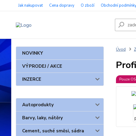
Jak nakupovat
Cena dopravy
O zboží
Obchodní podmínk
Úvod
Z
NOVINKY
Prof
VÝPRODEJ / AKCE
INZERCE
Pouze O
Autoprodukty
Barvy, laky, nátěry
Cement, suché směsi, sádra