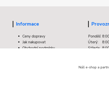
Informace
Provozn
Ceny dopravy
Pondělí: 8:0
Jak nakupovat
Úterý: 8:00
Obchodní podmínky
Středa: 8:00
Kontakty
Čtvrtek: 8:0
Facebook
Pátek: 8:00
Ochrana osobních údajů
Náš e-shop a partn
Odstoupení od smlouvy