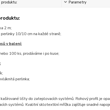
 produktu:
Parametry
produktu:
ka 2 m;
e perlinky 10/10 cm na každé straně;
sů v balení:
nebo 100 ks, prodáváme i po kuse;
:
ík;
ovláknitá perlinka;
 kašírované lišty do zateplovacích systémů. Rohový profil je op
cích systémů. Kvalitní sklotextilní mřížka zajišťuje snadné napoj