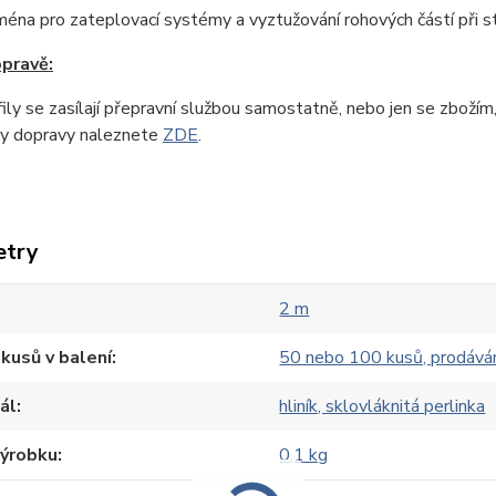
ména pro zateplovací systémy a vyztužování rohových částí při 
opravě:
fily se zasílají přepravní službou samostatně, nebo jen se zbožím
y dopravy naleznete
ZDE
.
etry
2 m
kusů v balení
50 nebo 100 kusů, prodává
ál
hliník, sklovláknitá perlinka
výrobku
0,1 kg