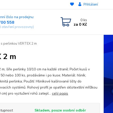
Přihlášení
nní číslo na prodejnu:
0
ks
700 558
za
0 Kč
ě otevření provozovny)
L s perlinkou VERTEX 2 m
X 2 m
2 m; šíře perlinky 10/10 cm na každé straně; Počet kusů v
 50 nebo 100 ks, prodáváme i po kuse; Materiál: hliník;
knitá perlinka; Použití: Hliníkové kašírované lišty do
ovacích systémů. Rohový profil je opatřen sklotextilní mřížkou
 cm) pro vyztužení rohů zatepl...
celý popis
tupnost
Skladem, pouze osobní odběr