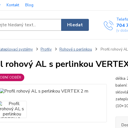
y
Kontakt
Blog
Telefo
Hledat
704 
(v dob
ateplovací systémy
Profily
Rohové s perlinkou
Profil rohový A
il rohový AL s perlinkou VERTE
SOBNÍ ODBĚR
délka 
balení:
sklovlá
zatepl
(10+10
Dos