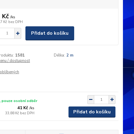
 Kč
/
ks
27 Kč
bez DPH
Přidat do košíku
roduktu:
1581
Délka:
2 m
cenu / dostupnost
oblíbených
, pouze osobní odběr
41 Kč
/
ks
Přidat do košíku
33,88 Kč
bez DPH