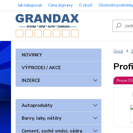
Jak nakupovat
Cena dopravy
O zboží
Obchodní podmínk
Úvod
Z
NOVINKY
Prof
VÝPRODEJ / AKCE
INZERCE
Pouze O
Autoprodukty
Barvy, laky, nátěry
Cement, suché směsi, sádra