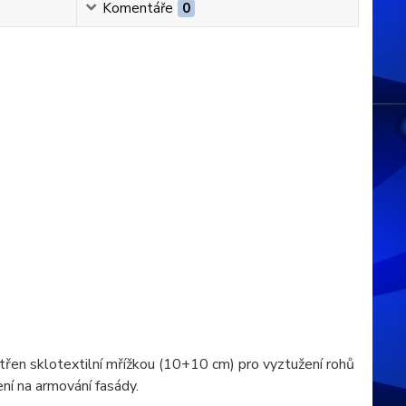
Komentáře
0
atřen sklotextilní mřížkou (10+10 cm) pro vyztužení rohů
ení na armování fasády.