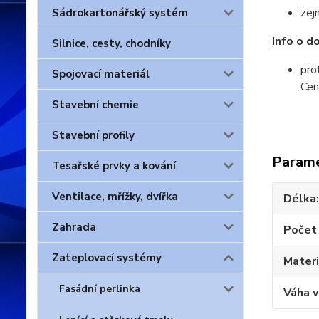
zej
Sádrokartonářský systém
Info o d
Silnice, cesty, chodníky
pro
Spojovací materiál
Cen
Stavební chemie
Stavební profily
Param
Tesařské prvky a kování
Ventilace, mřížky, dvířka
Délka
Zahrada
Počet 
Zateplovací systémy
Materi
Fasádní perlinka
Váha 