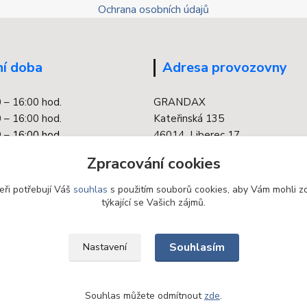
Ochrana osobních údajů
í doba
Adresa provozovny
0 – 16:00 hod.
GRANDAX
 – 16:00 hod.
Kateřinská 135
 –
16:00 hod.
46014 Liberec 17
0 – 16:00 hod.
Zpracování cookies
 – 16:00 hod.
eři potřebují Váš
souhlas
s použitím souborů cookies, aby Vám mohli z
týkající se Vašich zájmů.
Souhlasím
Nastavení
Souhlas můžete odmítnout
zde
.