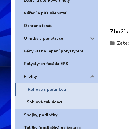
Lepící a stěrkové tmely
Nářadí a příslušenství
Ochrana fasád
Zboží 
Omítky a penetrace
Zatep
Pěny PU na lepení polystyrenu
Polystyren fasáda EPS
Profily
Rohové s perlinkou
Soklové zakládací
Spojky, podložky
Talířky (podložky) na izolace