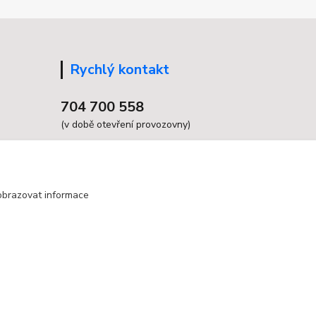
Rychlý kontakt
704 700 558
(v době otevření provozovny)
info@grandax.cz
obrazovat informace
Vytvořeno na
Eshop-rychle.cz