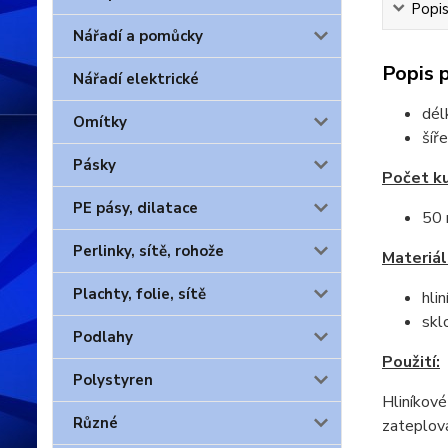
Popis
Nářadí a pomůcky
Popis 
Nářadí elektrické
dél
Omítky
šíř
Pásky
Počet ku
PE pásy, dilatace
50 
Perlinky, sítě, rohože
Materiál
Plachty, folie, sítě
hlin
skl
Podlahy
Použití:
Polystyren
Hliníkové
Různé
zateplova