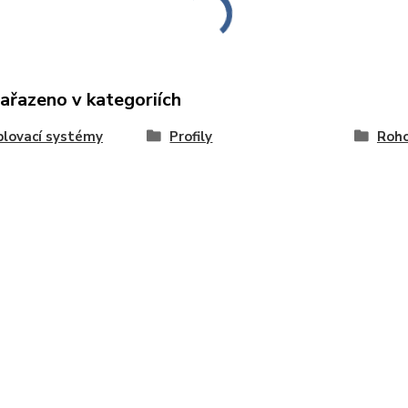
zařazeno v kategoriích
lovací systémy
Profily
Roho