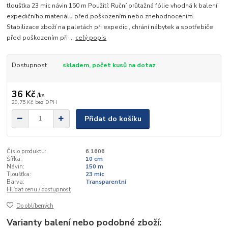
tloušťka 23 mic návin 150 m Použití: Ruční průtažná fólie vhodná k balení
expedičního materiálu před poškozením nebo znehodnocením.
Stabilizace zboží na paletách při expedici, chrání nábytek a spotřebiče
před poškozením při ...
celý popis
Dostupnost
skladem, počet kusů na dotaz
36 Kč
/
ks
29,75 Kč
bez DPH
Přidat do košíku
Číslo produktu:
6.1606
Šířka:
10 cm
Návin:
150 m
Tloušťka:
23 mic
Barva:
Transparentní
Hlídat cenu / dostupnost
Do oblíbených
Varianty balení nebo podobné zboží: