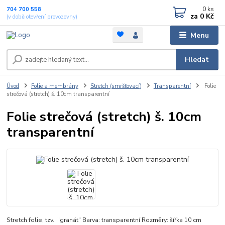
0
ks
704 700 558
za
0 Kč
(v době otevření provozovny)
Menu
Hledat
Úvod
Folie a membrány
Stretch (smršťovací)
Transparentní
Folie
strečová (stretch) š. 10cm transparentní
Folie strečová (stretch) š. 10cm
transparentní
Stretch folie, tzv. "granát" Barva: transparentní Rozměry: šířka 10 cm