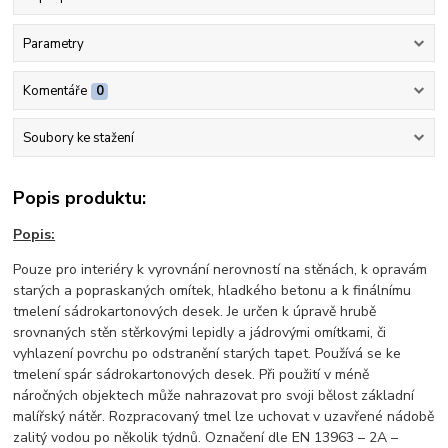
Parametry
Komentáře
0
Soubory ke stažení
Popis produktu:
Popis:
Pouze pro interiéry k vyrovnání nerovností na stěnách, k opravám
starých a popraskaných omítek, hladkého betonu a k finálnímu
tmelení sádrokartonových desek. Je určen k úpravě hrubě
srovnaných stěn stěrkovými lepidly a jádrovými omítkami, či
vyhlazení povrchu po odstranění starých tapet. Používá se ke
tmelení spár sádrokartonových desek. Při použití v méně
náročných objektech může nahrazovat pro svoji bělost základní
malířský nátěr. Rozpracovaný tmel lze uchovat v uzavřené nádobě
zalitý vodou po několik týdnů. Označení dle EN 13963 – 2A –