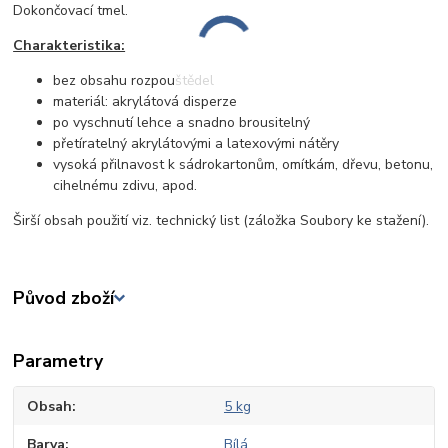
Dokončovací tmel.
Charakteristika:
bez obsahu rozpouštědel
materiál: akrylátová disperze
po vyschnutí lehce a snadno brousitelný
přetíratelný akrylátovými a latexovými nátěry
vysoká přilnavost k sádrokartonům, omítkám, dřevu, betonu,
cihelnému zdivu, apod.
Širší obsah použití viz. technický list (záložka Soubory ke stažení).
Původ zboží
Parametry
Obsah
5 kg
Barva
Bílá