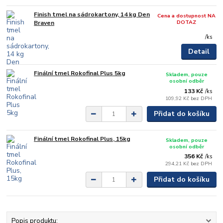
Finish tmel na sádrokartony, 14 kg Den
Cena a dostupnost NA
DOTAZ
Braven
/
ks
Detail
Finální tmel Rokofinal Plus 5kg
Skladem, pouze
osobní odběr
133 Kč
/
ks
109,92 Kč
bez DPH
Přidat do košíku
Finální tmel Rokofinal Plus, 15kg
Skladem, pouze
osobní odběr
356 Kč
/
ks
294,21 Kč
bez DPH
Přidat do košíku
Popis produktu: