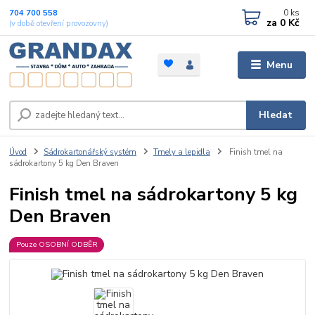
0
ks
704 700 558
za
0 Kč
(v době otevření provozovny)
Menu
Hledat
Úvod
Sádrokartonářský systém
Tmely a lepidla
Finish tmel na
sádrokartony 5 kg Den Braven
Finish tmel na sádrokartony 5 kg
Den Braven
Pouze OSOBNÍ ODBĚR