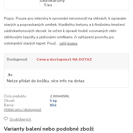
Popis: Pouze pro interiéry k vyrovnání nerovností na stěnách, k opravám
starých a popraskaných omítek, hladkého betonu a k finálnímu tmelení
sádrokartonových desek. Je určen k úpravě hrubě srovnaných stěn
stěrkovými lepidly a jádrovými omítkami, či vyhlazení povrchu po
odstranění starých tapet. Použ...
celý popis
Dostupnost
Cena a dostupnost NA DOTAZ
/
ks
Nelze přidat do košíku, více info na dotaz
Číslo produktu:
2.000405RL
Obsah:
5 kg
Barva:
Bílá
Hlídat cenu / dostupnost
Do oblíbených
Varianty balení nebo podobné zboží: