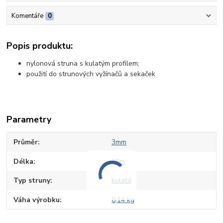
Komentáře
0
Popis produktu:
nylonová struna s kulatým profilem;
použití do strunových vyžínačů a sekaček
Parametry
Průměr
3mm
Délka
15m
Typ struny
kulatá
Váha výrobku
0,14 kg