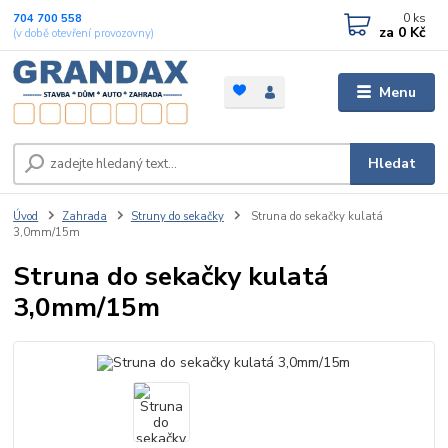
0
ks
704 700 558
za
0 Kč
(v době otevření provozovny)
Menu
Hledat
Úvod
Zahrada
Struny do sekačky
Struna do sekačky kulatá
3,0mm/15m
Struna do sekačky kulatá
3,0mm/15m