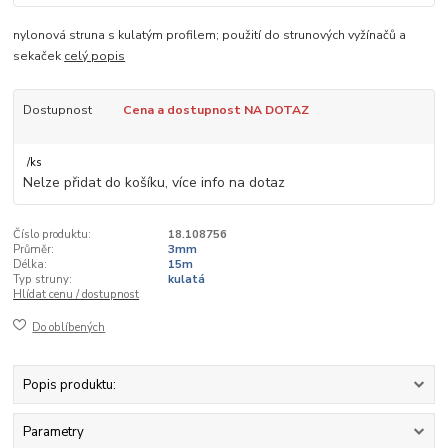
nylonová struna s kulatým profilem; použití do strunových vyžínačů a
sekaček
celý popis
Dostupnost
Cena a dostupnost NA DOTAZ
/
ks
Nelze přidat do košíku, více info na dotaz
Číslo produktu:
18.108756
Průměr:
3mm
Délka:
15m
Typ struny:
kulatá
Hlídat cenu / dostupnost
Do oblíbených
Popis produktu:
Parametry