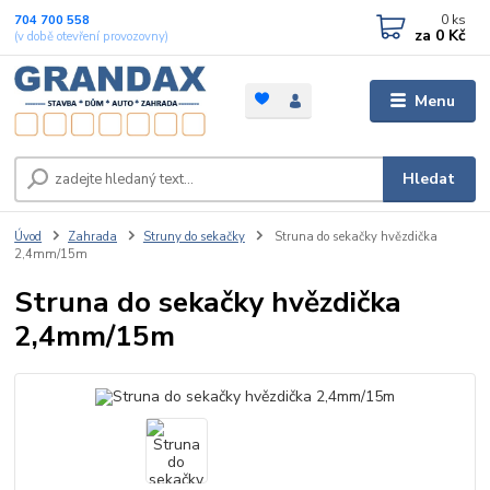
0
ks
704 700 558
za
0 Kč
(v době otevření provozovny)
Menu
Hledat
Úvod
Zahrada
Struny do sekačky
Struna do sekačky hvězdička
2,4mm/15m
Struna do sekačky hvězdička
2,4mm/15m