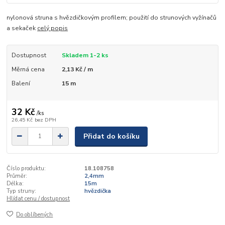
nylonová struna s hvězdičkovým profilem; použití do strunových vyžínačů
a sekaček
celý popis
Dostupnost
Skladem 1-2 ks
Měrná cena
2,13 Kč / m
Balení
15 m
32 Kč
/
ks
26,45 Kč
bez DPH
Přidat do košíku
Číslo produktu:
18.108758
Průměr:
2,4mm
Délka:
15m
Typ struny:
hvězdička
Hlídat cenu / dostupnost
Do oblíbených