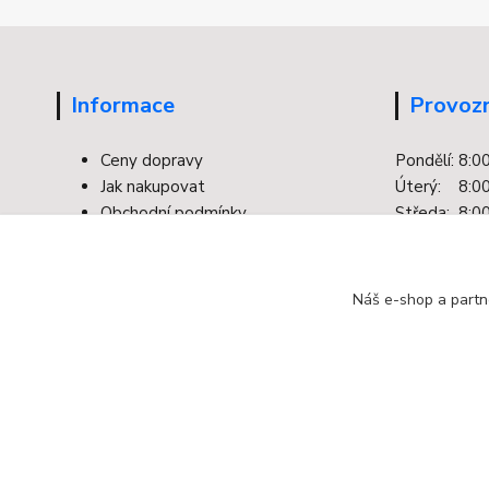
Informace
Provozn
Ceny dopravy
Pondělí: 8:0
Jak nakupovat
Úterý: 8:00
Obchodní podmínky
Středa: 8:00
Kontakty
Čtvrtek: 8:0
Facebook
Pátek: 8:00
Ochrana osobních údajů
Náš e-shop a partn
Odstoupení od smlouvy