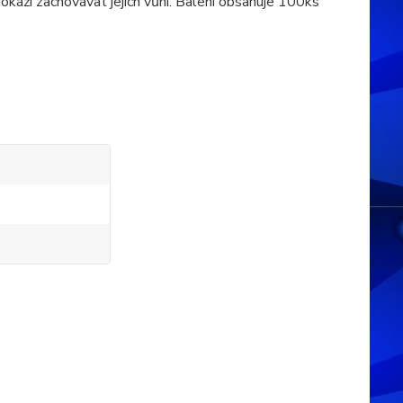
káží zachovávat jejich vůni. Balení obsahuje 100ks