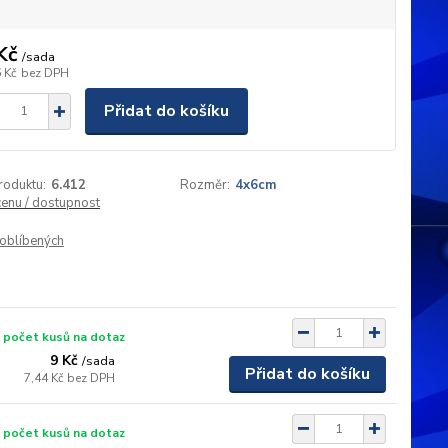
Kč
/
sada
 Kč
bez DPH
Přidat do košíku
roduktu:
6.412
Rozměr:
4x6cm
cenu / dostupnost
oblíbených
 počet kusů na dotaz
9 Kč
/
sada
Přidat do košíku
7,44 Kč
bez DPH
 počet kusů na dotaz