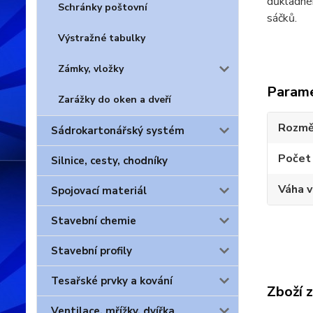
důkladném
Schránky poštovní
sáčků.
Výstražné tabulky
Zámky, vložky
Param
Zarážky do oken a dveří
Rozmě
Sádrokartonářský systém
Počet 
Silnice, cesty, chodníky
Váha 
Spojovací materiál
Stavební chemie
Stavební profily
Tesařské prvky a kování
Zboží 
Ventilace, mřížky, dvířka