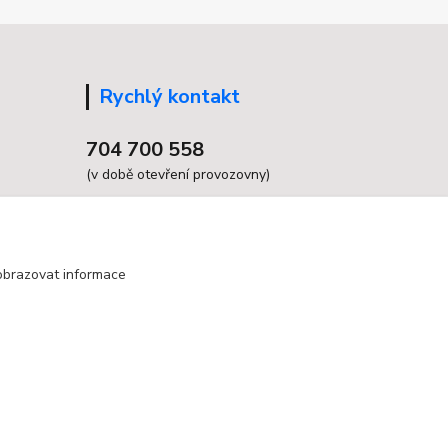
Rychlý kontakt
704 700 558
(v době otevření provozovny)
info@grandax.cz
obrazovat informace
Vytvořeno na
Eshop-rychle.cz