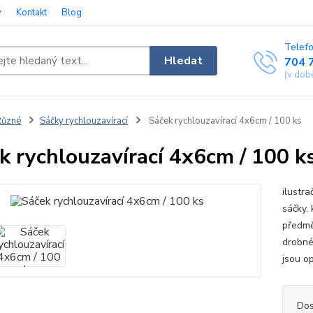
y
Kontakt
Blog
Telefo
Hledat
704 
(v dob
Různé
Sáčky rychlouzavírací
Sáček rychlouzavírací 4x6cm / 100 ks
k rychlouzavírací 4x6cm / 100 k
ilustra
sáčky,
předmět
drobné
jsou o
Dos