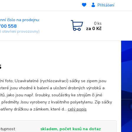
Přihlášení
nní číslo na prodejnu:
0
ks
700 558
za
0 Kč
ě otevření provozovny)
s
ční foto; Uzavíratelné (rychlozavírací) sáčky se zipem jsou
 které jsou vhodné k balení a uložení drobných výrobků a
ů, jako jsou např. šroubky, součástky ke strojům či jiné
 předměty. Jsou vyrobeny z kvalitního polyetylenu. Zip sáčky
patřeny drážkou a zámkem, které d...
celý popis
tupnost
skladem, počet kusů na dotaz