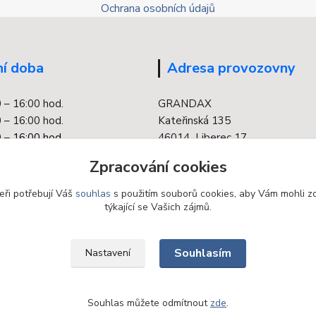
Ochrana osobních údajů
í doba
Adresa provozovny
0 – 16:00 hod.
GRANDAX
 – 16:00 hod.
Kateřinská 135
 –
16:00 hod.
46014 Liberec 17
0 – 16:00 hod.
Zpracování cookies
 – 16:00 hod.
eři potřebují Váš
souhlas
s použitím souborů cookies, aby Vám mohli z
týkající se Vašich zájmů.
Souhlasím
Nastavení
Souhlas můžete odmítnout
zde
.