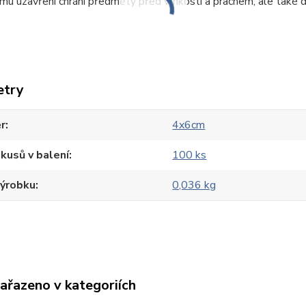
u uzavření chrání předměty před vlhkostí a prachem, ale také do
etry
r
4x6cm
kusů v balení
100 ks
výrobku
0,036 kg
zařazeno v kategoriích