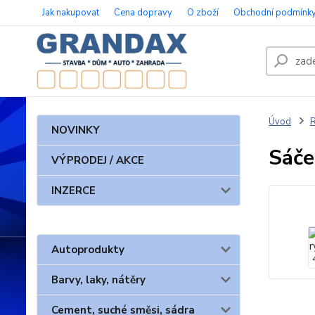
Jak nakupovat
Cena dopravy
O zboží
Obchodní podmínk
Úvod
NOVINKY
Sáče
VÝPRODEJ / AKCE
INZERCE
Autoprodukty
Barvy, laky, nátěry
Cement, suché směsi, sádra