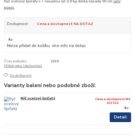
Rýč ocelový špičatý s T násadou rýč 0,9 kg délka násady 90 cm
celý
popis
Dostupnost
Cena a dostupnost NA DOTAZ
/
ks
Nelze přidat do košíku, více info na dotaz
Číslo produktu:
2319
Hlídat cenu / dostupnost
Do oblíbených
Varianty balení nebo podobné zboží:
Rýč ocelový špičatý
Cena a dostupnost NA
DOTAZ
/
ks
Detail