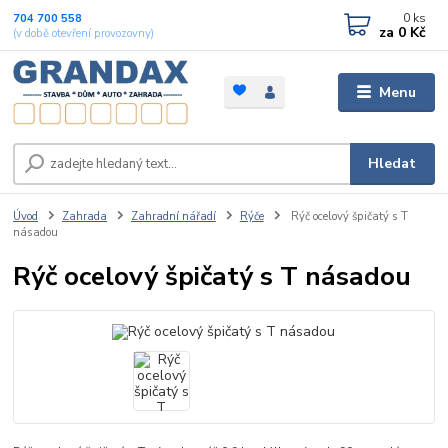
0
ks
704 700 558
za
0 Kč
(v době otevření provozovny)
Menu
Hledat
Úvod
Zahrada
Zahradní nářadí
Rýče
Rýč ocelový špičatý s T
násadou
Rýč ocelový špičatý s T násadou