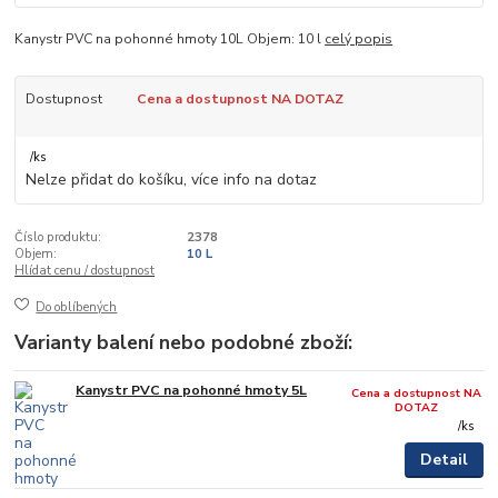
Kanystr PVC na pohonné hmoty 10L Objem: 10 l
celý popis
Dostupnost
Cena a dostupnost NA DOTAZ
/
ks
Nelze přidat do košíku, více info na dotaz
Číslo produktu:
2378
Objem:
10 L
Hlídat cenu / dostupnost
Do oblíbených
Varianty balení nebo podobné zboží:
Kanystr PVC na pohonné hmoty 5L
Cena a dostupnost NA
DOTAZ
/
ks
Detail