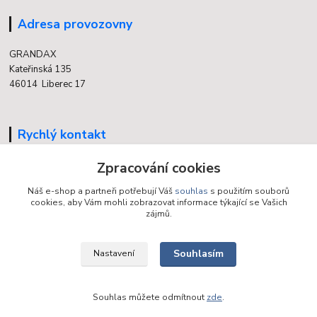
Adresa provozovny
GRANDAX
Kateřinská 135
46014 Liberec 17
Rychlý kontakt
704 700 558
Zpracování cookies
(v době otevření provozovny)
Náš e-shop a partneři potřebují Váš
souhlas
s použitím souborů
cookies, aby Vám mohli zobrazovat informace týkající se Vašich
info@grandax.cz
zájmů.
Souhlasím
Nastavení
Souhlas můžete odmítnout
zde
.
Vytvořeno na
Eshop-rychle.cz