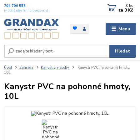
0
ks
704 700 558
za
0 Kč
(v době otevření provozovny)
Menu
Hledat
Úvod
Zahrada
Kanystry, nádoby
Kanystr PVC na pohonné hmoty,
10L
Kanystr PVC na pohonné hmoty,
10L