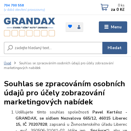
0
ks
704 700 558
za
0 Kč
(v době otevření provozovny)
Menu
Hledat
Úvod
Souhlas se zpracováním osobních údajů pro účely zobrazování
marketingových nabídek
Souhlas se zpracováním osobních
údajů pro účely zobrazování
marketingových nabídek
Udělujete tímto souhlas společnosti
Pavel Kertész -
GRANDAX, se sídlem Nezvalova 665/12, 46015 Liberec
15, IČ 70207828
, zapsaná u Živnostenského úřadu Liberec
- ev.č. 350506-31041-02 (dále jen
„Správce“
), aby ve