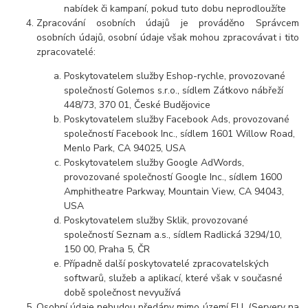
nabídek či kampaní, pokud tuto dobu neprodloužíte
Zpracování osobních údajů je prováděno Správcem
osobních údajů, osobní údaje však mohou zpracovávat i tito
zpracovatelé:
Poskytovatelem služby Eshop-rychle, provozované
společností Golemos s.r.o., sídlem Zátkovo nábřeží
448/73, 370 01, České Budějovice
Poskytovatelem služby Facebook Ads, provozované
společností Facebook Inc., sídlem 1601 Willow Road,
Menlo Park, CA 94025, USA
Poskytovatelem služby Google AdWords,
provozované společností Google Inc., sídlem 1600
Amphitheatre Parkway, Mountain View, CA 94043,
USA
Poskytovatelem služby Sklik, provozované
společností Seznam a.s., sídlem Radlická 3294/10,
150 00, Praha 5, ČR
Případně další poskytovatelé zpracovatelských
softwarů, služeb a aplikací, které však v současné
době společnost nevyužívá
Osobní údaje nebudou předány mimo území EU. (Servery na