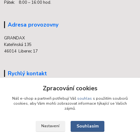
Pátek: 8:00 – 16:00 hod.
Adresa provozovny
GRANDAX
Kateřinská 135
46014 Liberec 17
Rychlý kontakt
704 700 558
Zpracování cookies
(v době otevření provozovny)
Náš e-shop a partneři potřebují Váš
souhlas
s použitím souborů
cookies, aby Vám mohli zobrazovat informace týkající se Vašich
info@grandax.cz
zájmů.
Souhlasím
Nastavení