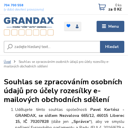
0
ks
704 700 558
za
0 Kč
(v době otevření provozovny)
Menu
Hledat
Úvod
Souhlas se zpracováním osobních údajů pro účely rozesílky e-
mailových obchodních sdělení
Souhlas se zpracováním osobních
údajů pro účely rozesílky e-
mailových obchodních sdělení
Udělujete tímto souhlas společnosti
Pavel Kertész -
GRANDAX, se sídlem Nezvalova 665/12, 46015 Liberec
15, IČ 70207828
(dále jen
„Správce“
), aby ve smyslu
nařízení Evropského parlamentu a Rady (EU) č. 2016/679 o