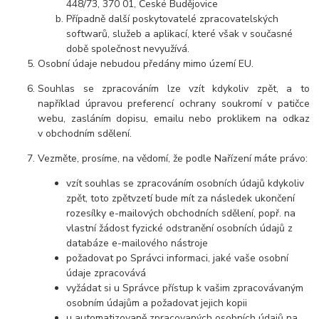
448/73, 370 01, České Budějovice
Případně další poskytovatelé zpracovatelských
softwarů, služeb a aplikací, které však v současné
době společnost nevyužívá.
Osobní údaje nebudou předány mimo území EU.
Souhlas se zpracováním lze vzít kdykoliv zpět, a to
například úpravou preferencí ochrany soukromí v patičce
webu, zasláním dopisu, emailu nebo proklikem na odkaz
v obchodním sdělení.
Vezměte, prosíme, na vědomí, že podle Nařízení máte právo:
vzít souhlas se zpracováním osobních údajů kdykoliv
zpět, toto zpětvzetí bude mít za následek ukončení
rozesílky e-mailových obchodních sdělení, popř. na
vlastní žádost fyzické odstranění osobních údajů z
databáze e-mailového nástroje
požadovat po Správci informaci, jaké vaše osobní
údaje zpracovává
vyžádat si u Správce přístup k vašim zpracovávaným
osobním údajům a požadovat jejich kopii
u automatizovaně zpracovaných osobních údajů na