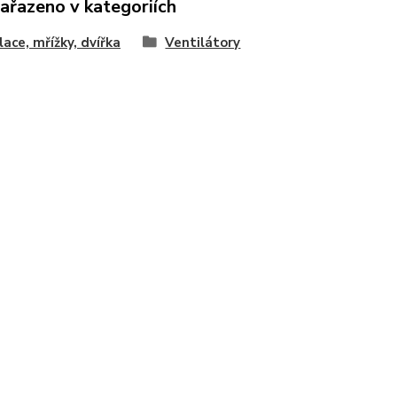
zařazeno v kategoriích
lace, mřížky, dvířka
Ventilátory