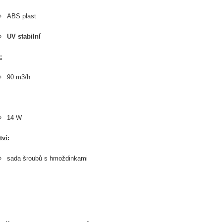
ABS plast
UV stabilní
:
90 m3/h
14 W
tví:
sada šroubů s hmoždinkami