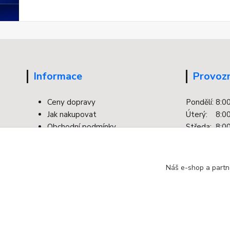
Informace
Provozn
Ceny dopravy
Pondělí: 8:0
Jak nakupovat
Úterý: 8:00
Obchodní podmínky
Středa: 8:00
Kontakty
Čtvrtek: 8:0
Facebook
Pátek: 8:00
Ochrana osobních údajů
Náš e-shop a partn
Odstoupení od smlouvy