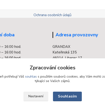
Ochrana osobních údajů
í doba
Adresa provozovny
0 – 16:00 hod.
GRANDAX
 – 16:00 hod.
Kateřinská 135
 –
16:00 hod.
46014 Liberec 17
0 – 16:00 hod.
Zpracování cookies
 – 16:00 hod.
eři potřebují Váš
souhlas
s použitím souborů cookies, aby Vám mohli z
týkající se Vašich zájmů.
Souhlasím
Nastavení