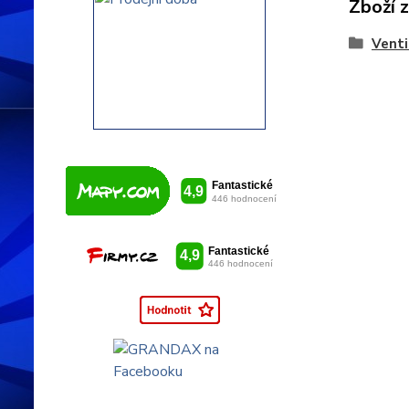
Zboží 
Venti