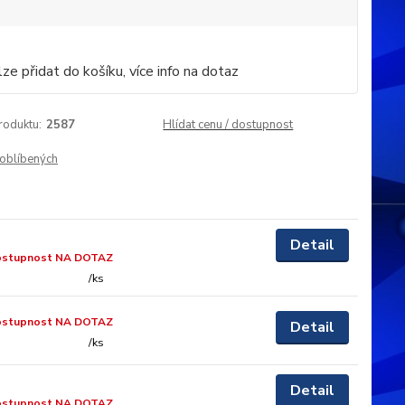
ze přidat do košíku, více info na dotaz
roduktu:
2587
Hlídat cenu / dostupnost
oblíbených
Detail
ostupnost NA DOTAZ
/
ks
ostupnost NA DOTAZ
Detail
/
ks
Detail
ostupnost NA DOTAZ