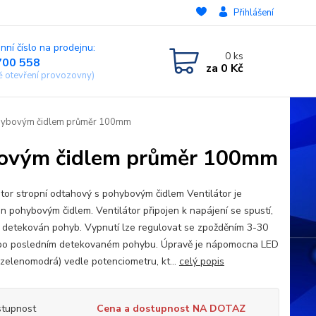
Přihlášení
nní číslo na prodejnu:
0
ks
700 558
za
0 Kč
ě otevření provozovny)
pohybovým čidlem průměr 100mm
ybovým čidlem průměr 100mm
átor stropní odtahový s pohybovým čidlem Ventilátor je
n pohybovým čidlem. Ventilátor připojen k napájení se spustí,
e detekován pohyb. Vypnutí lze regulovat se zpožděním 3-30
po posledním detekovaném pohybu. Úpravě je nápomocna LED
(zelenomodrá) vedle potenciometru, kt...
celý popis
tupnost
Cena a dostupnost NA DOTAZ