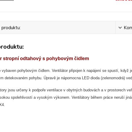
 produktu:
Kom
produktu:
or stropní odtahový s pohybovým čidlem
je vybaven pohybovým čidlem. Ventilátor připojen k napájení se spustí, když
ím detekovaném pohybu. Úpravě je nápomocna LED dioda (zelenomodrá) vedle p
átory jsou určeny k podpoře ventilace v obytných budovách a v prostorech veř
ysokou spolehlivostí a vysokým výkonem. Ventilátory během práce neruší jiná
X4.