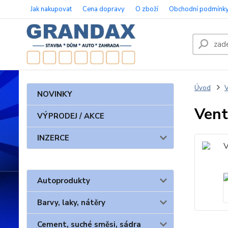
Jak nakupovat
Cena dopravy
O zboží
Obchodní podmínk
Úvod
V
NOVINKY
Vent
VÝPRODEJ / AKCE
INZERCE
Autoprodukty
Barvy, laky, nátěry
Cement, suché směsi, sádra