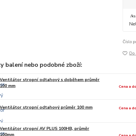
/
ks
Nel
Číslo p
Do 
ty balení nebo podobné zboží:
Ventilátor stropní odtahový s doběhem průměr
100 mm
Cena a d
Ventilátor stropní odtahový průměr 100 mm
Cena a d
Ventilátor stropní AV PLUS 100HB, průměr
100mm
Cena a d