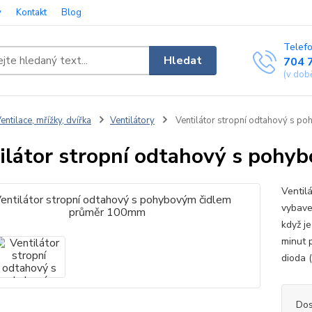
y
Kontakt
Blog
Telefo
Hledat
704 
(v dob
entilace, mřížky, dvířka
Ventilátory
Ventilátor stropní odtahový s 
ilátor stropní odtahový s poh
Ventil
vybave
když j
minut 
dioda 
Dos