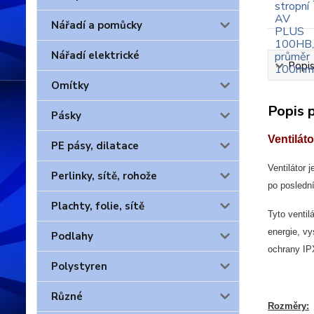
Nářadí a pomůcky
Nářadí elektrické
Popis
Omítky
Popis 
Pásky
Ventilát
PE pásy, dilatace
Ventilátor 
Perlinky, sítě, rohože
po posledn
Plachty, folie, sítě
Tyto ventil
energie, v
Podlahy
ochrany IP
Polystyren
Různé
Rozměry: